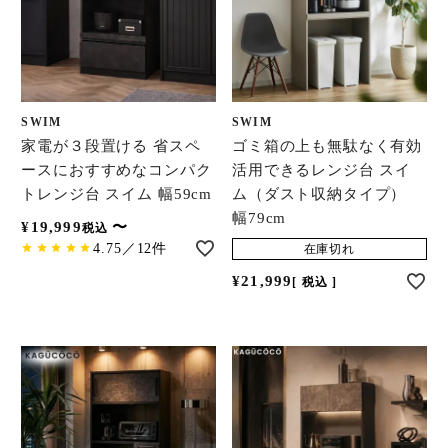
SWIM
SWIM
家電が３段置ける 省スペ
ゴミ箱の上も無駄なく有効
ースにおすすめなコンパク
活用できるレンジ台 スイ
トレンジ台 スイム 幅59cm
ム（ダスト収納タイプ）
幅79cm
¥
19,999
〜
税込
4.75／12件
在庫切れ
¥
21,999
税込