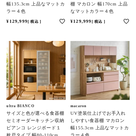
幅135.3cm 上品なマットカ
棚 マカロン 幅170cm 上品
ラー４色
なマットカラー４色
¥
129,999
¥
129,999
税込
税込
ultra BIANCO
macaron
サイズと色が選べる食器棚
UV塗装仕上げでお手入れ
セミオーダーキッチン収納
しやすい食器棚 マカロン
ビアンコ レンジボード１
幅155.3cm 上品なマットカ
枚戸タイプ 幅80-110cm
ラー４色