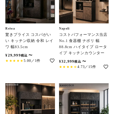
Reiwa
Napoli
驚きプライス コスパがい
コストパフォーマンス当店
い キッチン収納 令和 レイ
No.1 食器棚 ナポリ 幅
ワ 幅83.5cm
88.8cm ハイタイプ ロータ
イプ キッチンカウンター
¥
29,999
〜
税込
5.00／1件
¥
32,999
〜
税込
4.73／15件