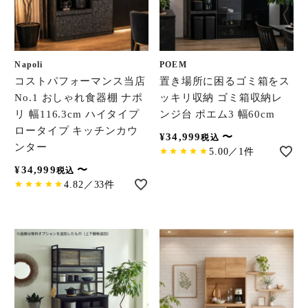
Napoli
POEM
コストパフォーマンス当店
置き場所に困るゴミ箱をス
No.1 おしゃれ食器棚 ナポ
ッキリ収納 ゴミ箱収納レ
リ 幅116.3cm ハイタイプ
ンジ台 ポエム3 幅60cm
ロータイプ キッチンカウ
¥
34,999
〜
税込
ンター
5.00／1件
¥
34,999
〜
税込
4.82／33件