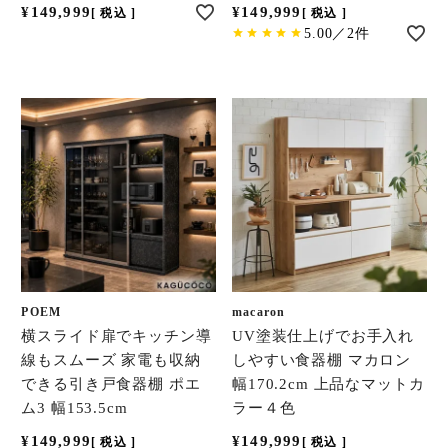
¥
149,999
¥
149,999
税込
税込
5.00／2件
POEM
macaron
横スライド扉でキッチン導
UV塗装仕上げでお手入れ
線もスムーズ 家電も収納
しやすい食器棚 マカロン
できる引き戸食器棚 ポエ
幅170.2cm 上品なマットカ
ム3 幅153.5cm
ラー４色
¥
149,999
¥
149,999
税込
税込