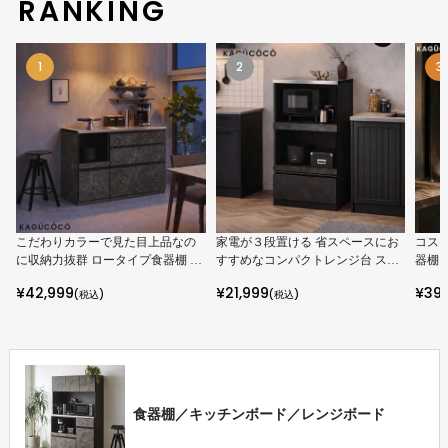
RANKING
1
2
3
こだわりカラーで見た目上品なの
家電が３段置ける 省スペースにお
コスト
に収納力抜群 ロータイプ食器棚 ア
すすめなコンパクトレンジ台 スイ
器棚 
ンサンブル 幅119.7cm ７色展開
ム 幅59cm
ロー
¥
42,999
¥
21,999
¥
39
(税込)
(税込)
食器棚／キッチンボード／レンジボード