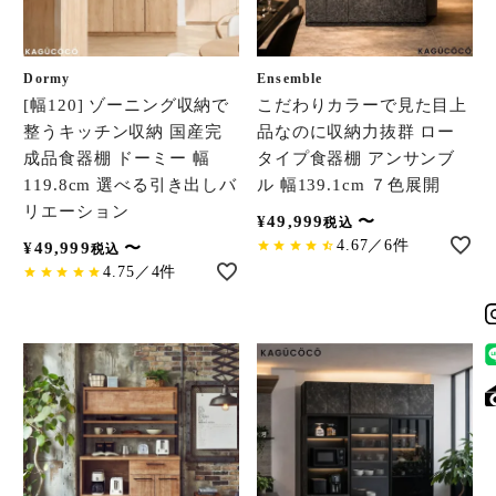
Dormy
Ensemble
[幅120] ゾーニング収納で
こだわりカラーで見た目上
整うキッチン収納 国産完
品なのに収納力抜群 ロー
成品食器棚 ドーミー 幅
タイプ食器棚 アンサンブ
119.8cm 選べる引き出しバ
ル 幅139.1cm ７色展開
リエーション
¥
49,999
〜
税込
4.67／6件
¥
49,999
〜
税込
4.75／4件