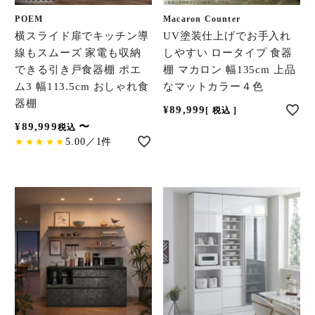
POEM
Macaron Counter
横スライド扉でキッチン導
UV塗装仕上げでお手入れ
線もスムーズ 家電も収納
しやすい ロータイプ 食器
できる引き戸食器棚 ポエ
棚 マカロン 幅135cm 上品
ム3 幅113.5cm おしゃれ食
なマットカラー４色
器棚
¥
89,999
税込
¥
89,999
〜
税込
5.00／1件