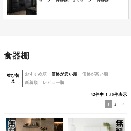
食器棚
おすすめ順
価格が安い順
価格が高い順
並び替
え
新着順
レビュー順
52
件中
1
-
50
件表示
1
2