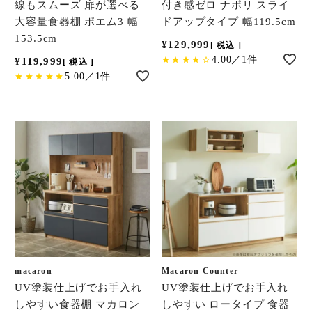
線もスムーズ 扉が選べる
付き感ゼロ ナポリ スライ
大容量食器棚 ポエム3 幅
ドアップタイプ 幅119.5cm
153.5cm
¥
129,999
税込
4.00／1件
¥
119,999
税込
5.00／1件
macaron
Macaron Counter
UV塗装仕上げでお手入れ
UV塗装仕上げでお手入れ
しやすい食器棚 マカロン
しやすい ロータイプ 食器