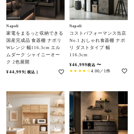
Napoli
Napoli
家電をまるっと収納できる
コストパフォーマンス当店
国産完成品 食器棚 ナポリ
No.1 おしゃれ食器棚 ナポ
Wレンジ 幅116.3cm エル
リ ダストタイプ 幅
ムダーク シャイニーオー
116.3cm
ク 2色展開
¥
46,999
〜
税込
4.00／1件
¥
44,999
税込