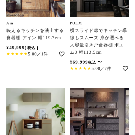
Ain
POEM
映えるキッチンを演出する
横スライド扉でキッチン導
食器棚 アイン 幅119.7cm
線もスムーズ 扉が選べる
大容量引き戸食器棚 ポエ
¥
49,999
税込
ム3 幅113.5cm
5.00／1件
¥
69,999
〜
税込
5.00／7件