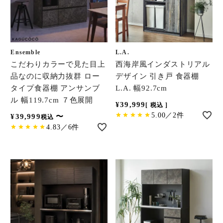
Ensemble
L.A.
こだわりカラーで見た目上
西海岸風インダストリアル
品なのに収納力抜群 ロー
デザイン 引き戸 食器棚
タイプ食器棚 アンサンブ
L.A. 幅92.7cm
ル 幅119.7cm ７色展開
¥
39,999
税込
5.00／2件
¥
39,999
〜
税込
4.83／6件