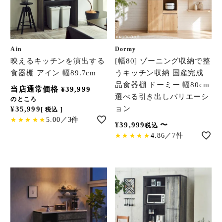
Ain
Dormy
映えるキッチンを演出する
[幅80] ゾーニング収納で整
食器棚 アイン 幅89.7cm
うキッチン収納 国産完成
品食器棚 ドーミー 幅80cm
当店通常価格
¥
39,999
選べる引き出しバリエーシ
のところ
ョン
¥
35,999
税込
5.00／3件
¥
39,999
〜
税込
4.86／7件