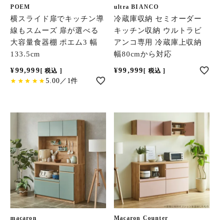
POEM
ultra BIANCO
横スライド扉でキッチン導
冷蔵庫収納 セミオーダー
線もスムーズ 扉が選べる
キッチン収納 ウルトラビ
大容量食器棚 ポエム3 幅
アンコ専用 冷蔵庫上収納
133.5cm
幅80cmから対応
¥
99,999
¥
99,999
税込
税込
5.00／1件
macaron
Macaron Counter