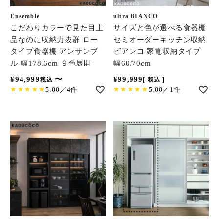
Ensemble
ultra BIANCO
こだわりカラーで見た目上
サイズと色が選べる食器棚
品なのに収納力抜群 ロー
セミオーダーキッチン収納
タイプ食器棚 アンサンブ
ビアンコ 家電収納タイプ
ル 幅178.6cm ９色展開
幅60/70cm
¥
94,999
〜
¥
99,999
税込
税込
5.00／4件
5.00／1件