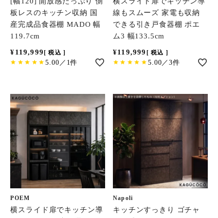
[幅120] 開放感たっぷり 側
横スライド扉でキッチン導
板レスのキッチン収納 国
線もスムーズ 家電も収納
産完成品食器棚 MADO 幅
できる引き戸食器棚 ポエ
119.7cm
ム3 幅133.5cm
¥
119,999
¥
119,999
税込
税込
5.00／1件
5.00／3件
POEM
Napoli
横スライド扉でキッチン導
キッチンすっきり ゴチャ