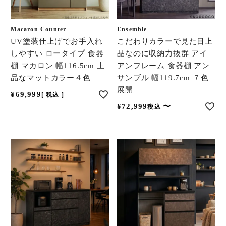
Macaron Counter
Ensemble
UV塗装仕上げでお手入れ
こだわりカラーで見た目上
しやすい ロータイプ 食器
品なのに収納力抜群 アイ
棚 マカロン 幅116.5cm 上
アンフレーム 食器棚 アン
品なマットカラー４色
サンブル 幅119.7cm ７色
展開
¥
69,999
税込
¥
72,999
〜
税込