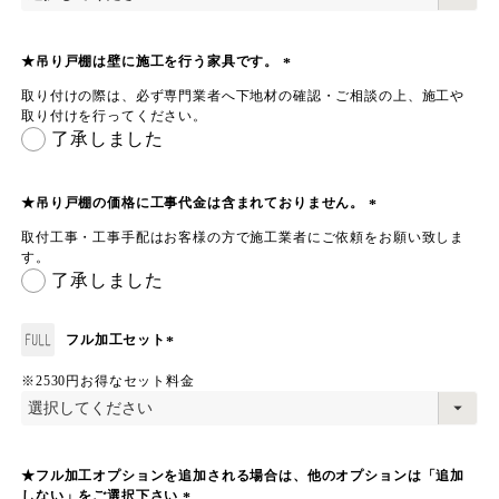
須
)
★吊り戸棚は壁に施工を行う家具です。
(
取り付けの際は、必ず専門業者へ下地材の確認・ご相談の上、施工や
必
取り付けを行ってください。
須
了承しました
)
★吊り戸棚の価格に工事代金は含まれておりません。
(
取付工事・工事手配はお客様の方で施工業者にご依頼をお願い致しま
必
す。
須
了承しました
)
フル加工セット
(
※2530円お得なセット料金
必
須
)
★フル加工オプションを追加される場合は、他のオプションは「追加
しない」をご選択下さい