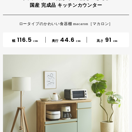
国産 完成品 キッチンカウンター
ロータイプのかわいい食器棚 macaron［マカロン］
116.5
44.6
91
幅
cm
奥行
cm
高さ
cm