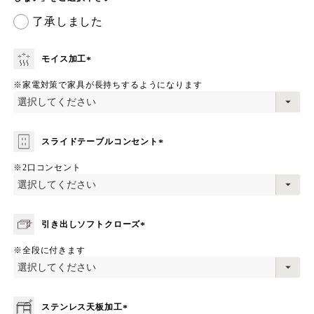
(
了承しました
必
須
)
モイス加工
(
※家電対策で家具が長持ちするようになります
必
須
)
スライドテーブルコンセント
(
※2口コンセント
必
須
)
引き出しソフトクローズ
(
※全段に付きます
必
須
)
ステンレス天板加工