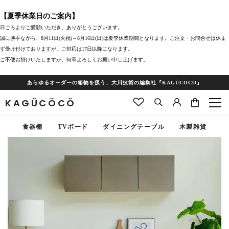
【夏季休業日のご案内】
日ごろよりご愛願いただき、ありがとうございます。
誠に勝手ながら、8月11日(火祝)～8月16日(日)は夏季休業期間となります。ご注文・お問合せは休ま
ず受け付けておりますが、ご対応は17日以降になります。
ご不便お掛けいたしますが、何卒よろしくお願い申し上げます。
あらゆるオーダーの箱物を扱う、大川技術の編集社『KAGÜCÖCO』
KAGÜCÖCÖ
食器棚
TVボード
ダイニングテーブル
木製雑貨