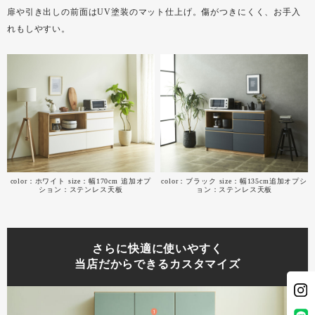
扉や引き出しの前面はUV塗装のマット仕上げ。傷がつきにくく、お手入
れもしやすい。
color：ホワイト size：幅170cm 追加オプ
color：ブラック size：幅135cm追加オプシ
ション：ステンレス天板
ョン：ステンレス天板
さらに快適に使いやすく
当店だからできるカスタマイズ