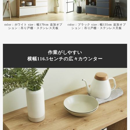
color：ホワイト size：幅170cm 追加オプ
color：ブラック size：幅135cm 追加オプ
ション：吊り戸棚・ステンレス天板
ション：吊り戸棚・ステンレス天板
作業がしやすい
横幅116.5センチの広々カウンター