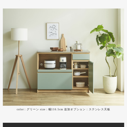
color：グリーン size：幅116.5cm 追加オプション：ステンレス天板