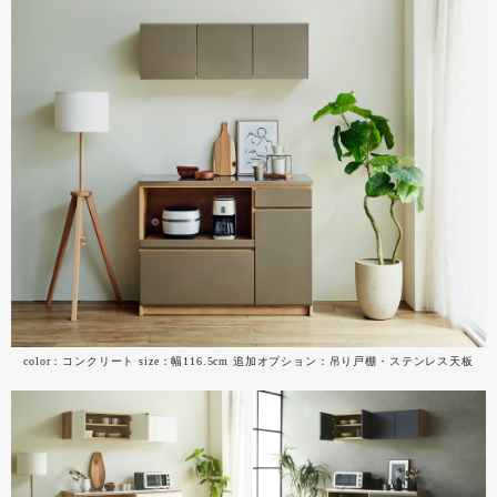
color：コンクリート size：幅116.5cm 追加オプション：吊り戸棚・ステンレス天板