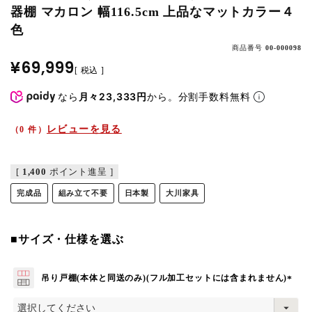
器棚 マカロン 幅116.5cm 上品なマットカラー４
色
商品番号
00-000098
¥
69,999
税込
なら
月々23,333円
から。分割手数料無料
レビューを見る
（0 件）
[
1,400
ポイント進呈 ]
完成品
組み立て不要
日本製
大川家具
■サイズ・仕様を選ぶ
吊り戸棚(本体と同送のみ)(フル加工セットには含まれません)
(
必