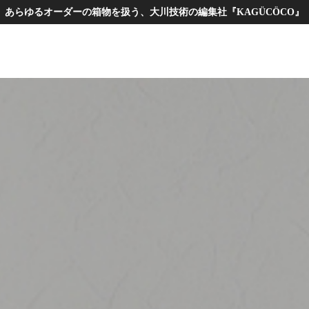
あらゆるオーダーの箱物を扱う、大川技術の編集社『KAGÜCÖCO』