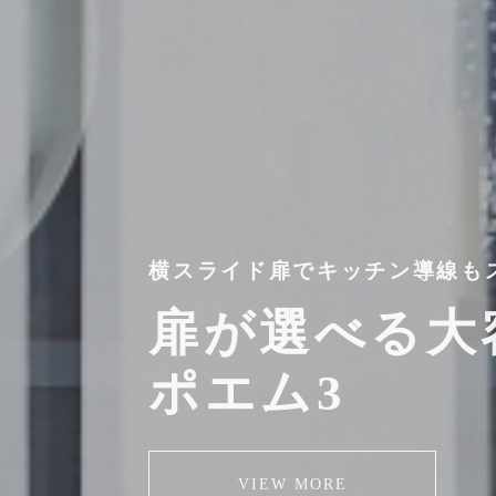
横スライド扉でキッチン導線も
扉が選べる
大
ポエム3