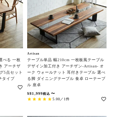
Artisan
選べる 一枚
テーブル単品 幅210cm 一枚板風テーブル
き アーチザ
デザイン加工付き アーチザン-Artisan- オ
イニング5点セット
ーク ウォールナット 耳付きテーブル 選べ
チタイプ
る脚 ダイニングテーブル 食卓 ローテーブ
ル 座卓
¥
81,999
〜
税込
5.00／1件