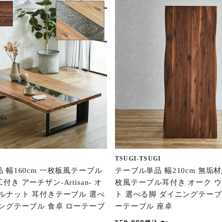
TSUGI-TSUGI
 幅160cm 一枚板風テーブル
テーブル単品 幅210cm 無垢
き アーチザン-Artisan- オ
枚風テーブル耳付き オーク 
ルナット 耳付きテーブル 選べ
ト 選べる脚 ダイニングテーブ
ングテーブル 食卓 ローテーブ
ーテーブル 座卓