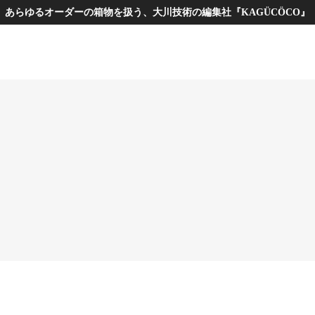
あらゆるオーダーの箱物を扱う、大川技術の編集社『KAGÜCÖCO』