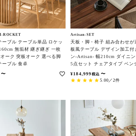
I-ROCKET
Artisan-SET
テーブル テーブル単品 ロケッ
天板・脚・椅子 組み合わせが
60cm 無垢材 継ぎ継ぎ 一枚
板風テーブル デザイン加工付
 オーク 突板オーク 選べる脚
ン-Artisan- 幅210cm ダ
テーブル 食卓
5点セット チェアタイプ ベン
〜
¥
184,999
〜
税込
5.00／2件