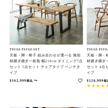
TSUGI-TSUGI-SET
TSUGI-TSUG
天板・脚・椅子 組み合わせが選べる 無垢
天板・脚・
材継ぎ継ぎ一枚風 幅210cm ダイニング7点
材継ぎ継ぎ一
セット 5点セット チェアタイプ ベンチタ
セット 4点
イプ
イプ
¥
162,999
〜
¥
126,999
税込
税