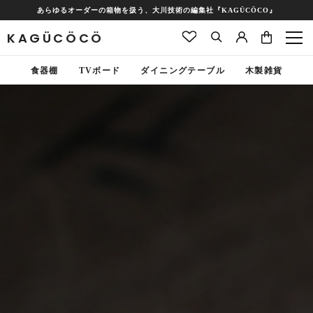
あらゆるオーダーの箱物を扱う、大川技術の編集社『KAGÜCÖCO』
KAGÜCÖCÖ
食器棚
TVボード
ダイニングテーブル
木製雑貨