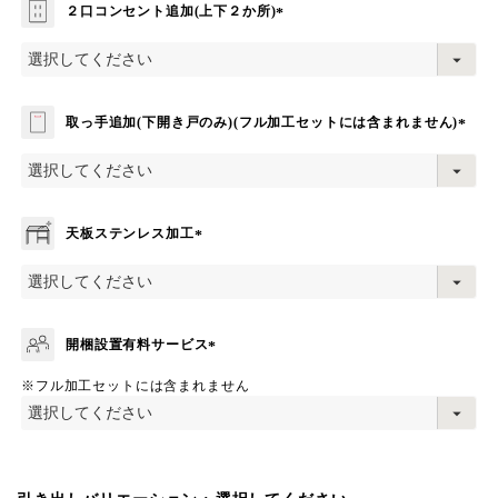
２口コンセント追加(上下２か所)
(
必
須
)
取っ手追加(下開き戸のみ)(フル加工セットには含まれません)
(
必
須
)
天板ステンレス加工
(
必
須
)
開梱設置有料サービス
(
※フル加工セットには含まれません
必
須
)