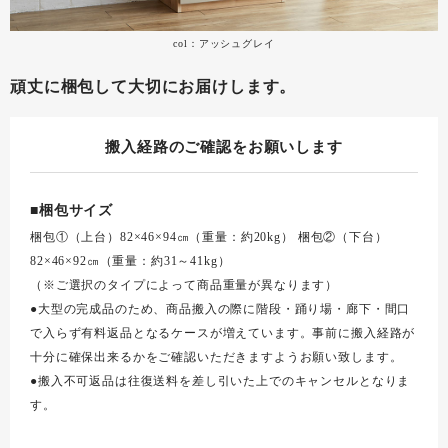
col：アッシュグレイ
頑丈に梱包して大切にお届けします。
搬入経路のご確認をお願いします
■梱包サイズ
梱包①（上台）82×46×94㎝（重量：約20kg） 梱包②（下台）
82×46×92㎝（重量：約31～41kg）
（※ご選択のタイプによって商品重量が異なります）
●大型の完成品のため、商品搬入の際に階段・踊り場・廊下・間口
で入らず有料返品となるケースが増えています。事前に搬入経路が
十分に確保出来るかをご確認いただきますようお願い致します。
●搬入不可返品は往復送料を差し引いた上でのキャンセルとなりま
す。