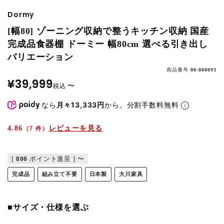
Dormy
[幅80] ゾーニング収納で整うキッチン収納 国産
完成品食器棚 ドーミー 幅80cm 選べる引き出し
バリエーション
商品番号
00-000093
¥
39,999
〜
税込
なら
月々13,333円
から。分割手数料無料
4.86
レビューを見る
（7 件）
[
800
ポイント進呈 ]
〜
完成品
組み立て不要
日本製
大川家具
■サイズ・仕様を選ぶ