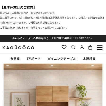
【夏季休業日のご案内】
日ごろよりご愛願いただき、ありがとうございます。
誠に勝手ながら、8月11日(火祝)～8月16日(日)は夏季休業期間となります。ご注文・お問合せは休ま
ず受け付けておりますが、ご対応は17日以降になります。
ご不便お掛けいたしますが、何卒よろしくお願い申し上げます。
あらゆるオーダーの箱物を扱う、大川技術の編集社『KAGÜCÖCO』
KAGÜCÖCÖ
食器棚
TVボード
ダイニングテーブル
木製雑貨