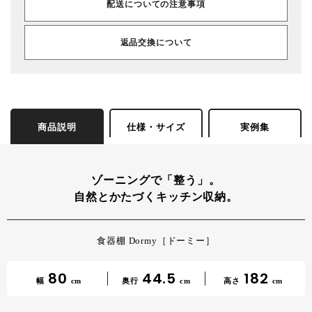
配送についての注意事項
返品交換について
商品説明
仕様・サイズ
実例集
ゾーニングで「整う」。
自然とかたづくキッチン収納。
食器棚 Dormy［ドーミー］
80
44.5
182
幅
cm
奥行
cm
高さ
cm