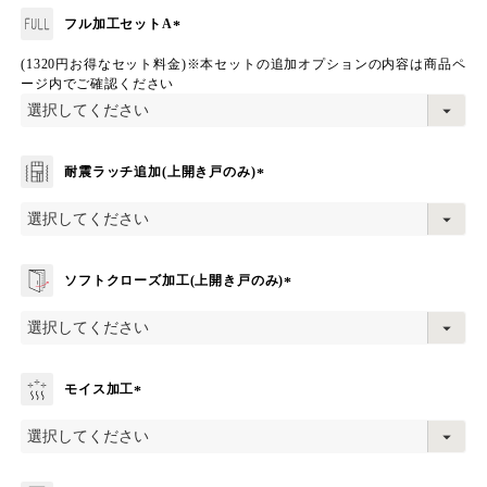
フル加工セットA
(
(1320円お得なセット料金)※本セットの追加オプションの内容は商品ペ
必
ージ内でご確認ください
須
)
耐震ラッチ追加(上開き戸のみ)
(
必
須
)
ソフトクローズ加工(上開き戸のみ)
(
必
須
)
モイス加工
(
必
須
)