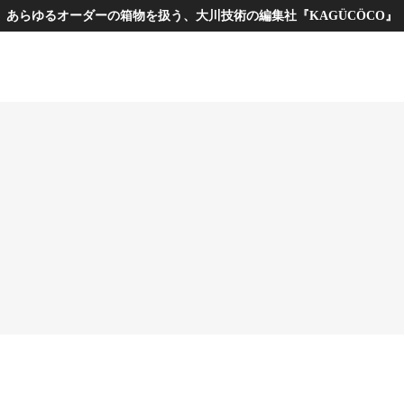
あらゆるオーダーの箱物を扱う、大川技術の編集社『KAGÜCÖCO』