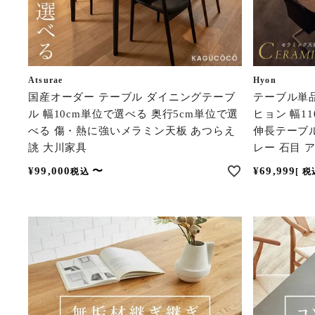
Atsurae
Hyon
国産オーダー テーブル ダイニングテーブ
テーブル単
ル 幅10cm単位で選べる 奥行5cm単位で選
ヒョン 幅11
べる 傷・熱に強いメラミン天板 あつらえ
伸長テーブル
誂 大川家具
レー 石目 
¥
99,000
〜
¥
69,999
税込
税