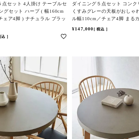
点セット 4人掛け テーブルセ
ダイニング５点セット コンク
グセット ハープ ( 幅160cm
くすみグレーの天板がおしゃれ
チェア4脚 ) ナチュラル ブラッ
ル幅110cm／チェア4脚 まる
¥
147,000
税込
税込