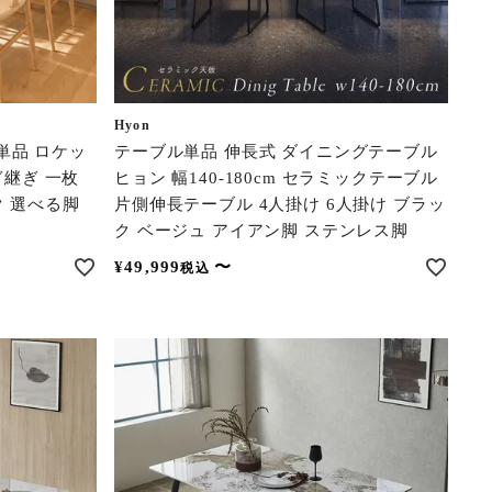
Hyon
単品 ロケッ
テーブル単品 伸長式 ダイニングテーブル
ぎ継ぎ 一枚
ヒョン 幅140-180cm セラミックテーブル
ク 選べる脚
片側伸長テーブル 4人掛け 6人掛け ブラッ
ク ベージュ アイアン脚 ステンレス脚
¥
49,999
〜
税込