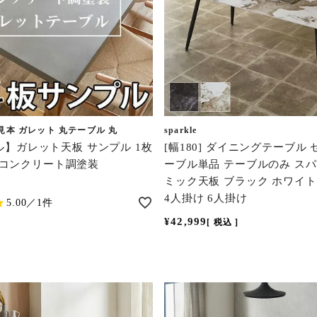
見本 ガレット 丸テーブル 丸
sparkle
】ガレット天板 サンプル 1枚
[幅180] ダイニングテーブル
10 コンクリート調塗装
ーブル単品 テーブルのみ スパ
ミック天板 ブラック ホワイト
4人掛け 6人掛け
5.00／1件
¥
42,999
税込