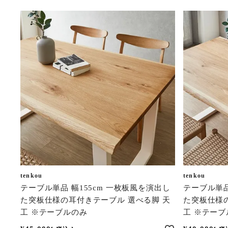
tenkou
tenkou
テーブル単品 幅155cm 一枚板風を演出し
テーブル単品
た突板仕様の耳付きテーブル 選べる脚 天
た突板仕様
工 ※テーブルのみ
工 ※テーブ