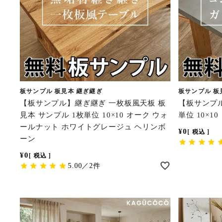
板サンプル 板見本 継ぎ継ぎ
板サンプル 板
【板サンプル】継ぎ継ぎ 一枚板風天板 板
【板サンプル
見本 サンプル 1枚単位 10×10 オーク ウォ
単位 10×
ールナット ホワイトグレージュ ヘリンボ
¥
0
税込
ーン
¥
0
税込
5.00／2件