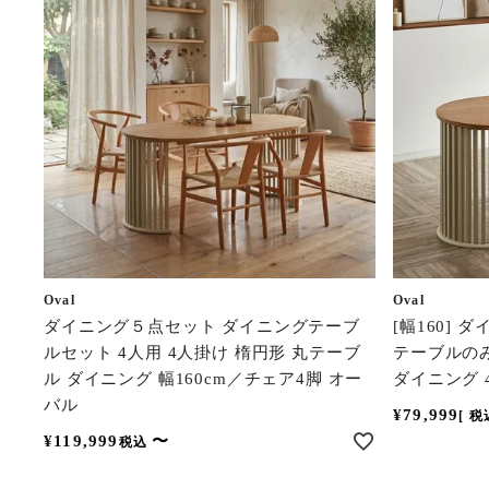
Oval
Oval
ダイニング５点セット ダイニングテーブ
[幅160]
ルセット 4人用 4人掛け 楕円形 丸テーブ
テーブルのみ
ル ダイニング 幅160cm／チェア4脚 オー
ダイニング 
バル
¥
79,999
税
¥
119,999
〜
税込