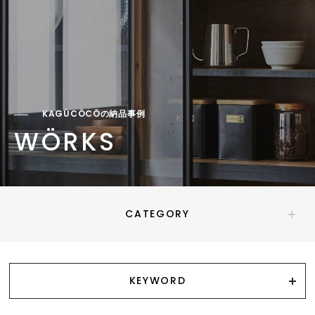
KAGÜCÖCÖの納品事例
WÖRKS
CATEGORY
KEYWORD