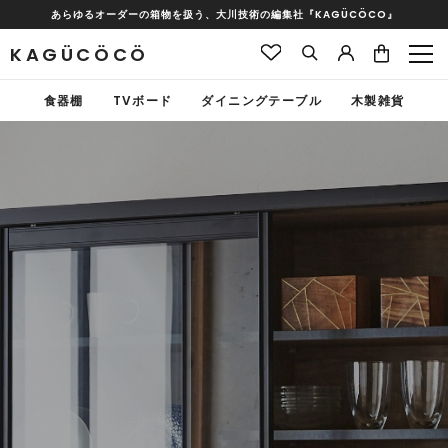
あらゆるオーダーの箱物を扱う、大川技術の編集社『KAGÜCÖCO』
KAGÜCÖCÖ
食器棚
TVボード
ダイニングテーブル
木製雑貨