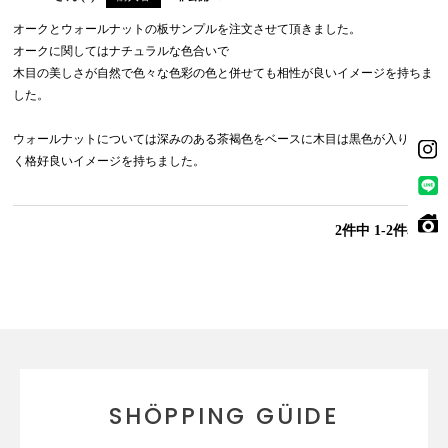
オークとウォールナットの板サンプルを注文させて頂きました。

オークに関してはナチュラルな色合いで

木目の美しさが自然で色々な色彩の色と併せても相性が良いイメージを持ちま
した。

ウォールナットについては深みのある茶褐色をベースに木目は黒色が入り美し
く格好良いイメージを持ちました。
2
件中
1
-
2
件表示
SHÖPPING GÜIDE