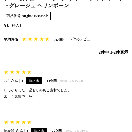
トグレージュ ヘリンボーン
商品番号
tsugitsugi-sample
¥
0
税込
5.00
2
2
件中
1
-
2
件表示
ちこ
1
購入者
非公開
投稿日
2026/01/18
しっかりした、温もりのある素材でした。

木目も素敵でした。
kaze001
1
購入者
非公開
投稿日
2025/10/28