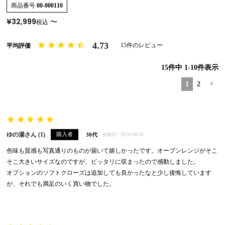
商品番号
00-000110
¥
32,999
〜
税込
4.73
15
15
件中
1
-
10
件表示
1
2
ゆの湯
1
購入者
30代
投稿日
2026/06/10
色味も質感も写真通りのものが届いて嬉しかったです。オーブンレンジがそこ
そこ大きいサイズなのですが、ピッタリに収まったので感動しました。

オプションのソフトクローズは追加しても良かったなと少し後悔しています
が、それでも満足のいく買い物でした。