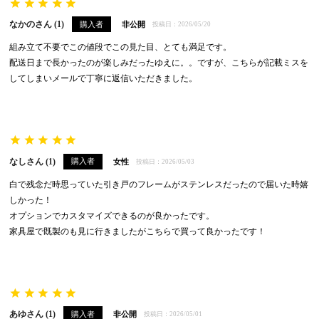
なかの
1
購入者
非公開
投稿日
2026/05/20
組み立て不要でこの値段でこの見た目、とても満足です。

配送日まで長かったのが楽しみだったゆえに。。ですが、こちらが記載ミスを
なし
1
購入者
女性
投稿日
2026/05/03
白で残念だ時思っていた引き戸のフレームがステンレスだったので届いた時嬉
しかった！

オプションでカスタマイズできるのが良かったです。

家具屋で既製のも見に行きましたがこちらで買って良かったです！
あゆ
1
購入者
非公開
投稿日
2026/05/01