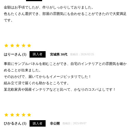
金額はお手頃でしたが、作りがしっかりしておりました。

色もたくさん選択でき、部屋の雰囲気にも合わせることができたので大変満足
です。
はりー
1
購入者
宮城県
30代
投稿日
2026/02/25
事前にサンプルパネルを頼むことができ、自宅のインテリアとの雰囲気を確か
めることが出来ました。

そのおかげで、届いてからもイメージピッタリでした！

組み立て済で届くのも助かるところです。

某北欧家具や国産インテリアなどと比べて、かなりのコスパよしです！
ひかる
1
購入者
非公開
投稿日
2025/09/07