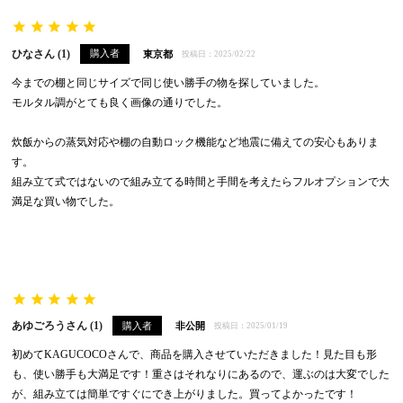
ひな
1
購入者
東京都
投稿日
2025/02/22
今までの棚と同じサイズで同じ使い勝手の物を探していました。

モルタル調がとても良く画像の通りでした。

炊飯からの蒸気対応や棚の自動ロック機能など地震に備えての安心もありま
す。

組み立て式ではないので組み立てる時間と手間を考えたらフルオプションで大
満足な買い物でした。

あゆごろう
1
購入者
非公開
投稿日
2025/01/19
初めてKAGUCOCOさんで、商品を購入させていただきました！見た目も形
も、使い勝手も大満足です！重さはそれなりにあるので、運ぶのは大変でした
が、組み立ては簡単ですぐにでき上がりました。買ってよかったです！