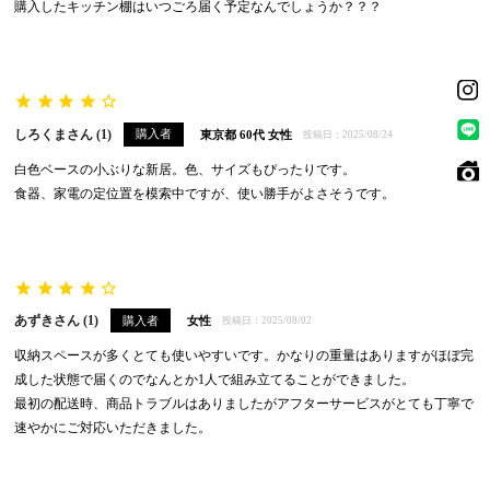
購入したキッチン棚はいつごろ届く予定なんでしょうか？？？
しろくま
1
購入者
東京都
60代
女性
投稿日
2025/08/24
白色ベースの小ぶりな新居。色、サイズもぴったりです。

食器、家電の定位置を模索中ですが、使い勝手がよさそうです。
あずき
1
購入者
女性
投稿日
2025/08/02
収納スペースが多くとても使いやすいです。かなりの重量はありますがほぼ完
成した状態で届くのでなんとか1人で組み立てることができました。

最初の配送時、商品トラブルはありましたがアフターサービスがとても丁寧で
速やかにご対応いただきました。