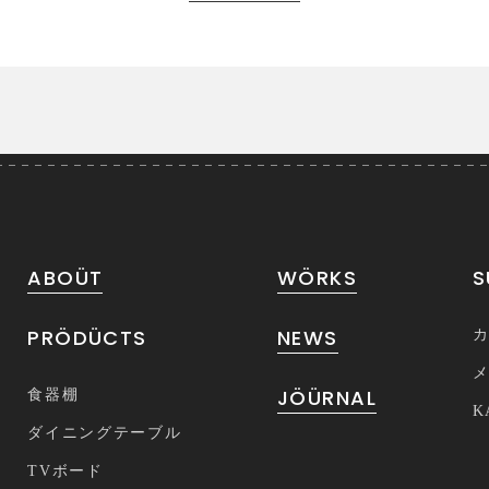
ABOÜT
WÖRKS
S
PRÖDÜCTS
NEWS
JÖÜRNAL
食器棚
K
ダイニングテーブル
TVボード