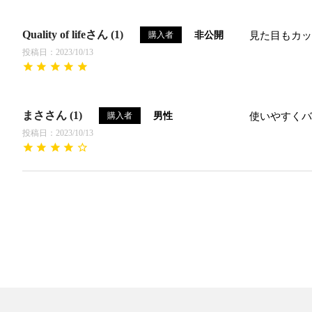
Quality of life
1
非公開
購入者
見た目もカッ
投稿日
2023/10/13
まさ
1
男性
購入者
使いやすくバ
投稿日
2023/10/13