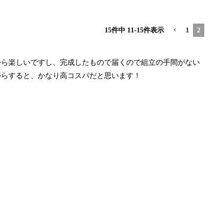
15
件中
11
-
15
件表示
1
2
から楽しいですし、完成したもので届くので組立の手間がない
からすると、かなり高コスパだと思います！