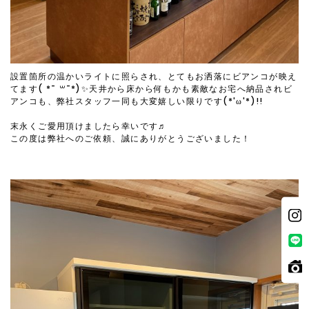
設置箇所の温かいライトに照らされ、とてもお洒落にビアンコが映え
てます( *¯ ꒳¯*)✨天井から床から何もかも素敵なお宅へ納品されビ
アンコも、弊社スタッフ一同も大変嬉しい限りです(*'ω'*)!!
末永くご愛用頂けましたら幸いです♬
この度は弊社へのご依頼、誠にありがとうございました！