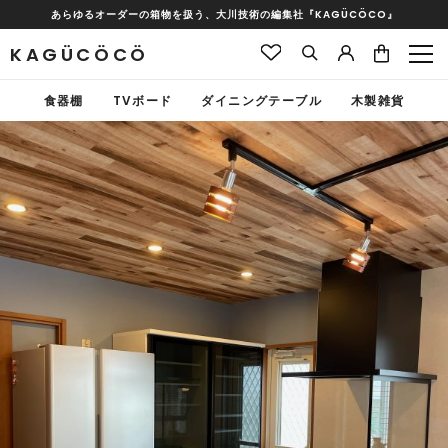
あらゆるオーダーの箱物を扱う、大川技術の編集社『KAGÜCÖCO』
KAGÜCÖCÖ
食器棚
TVボード
ダイニングテーブル
木製雑貨