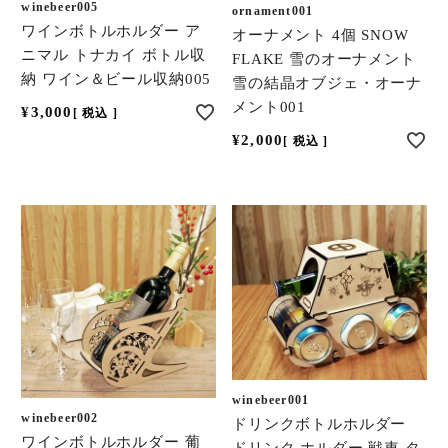
winebeer005
ornament001
ワインボトルホルダー ア
オーナメント 4個 SNOW
ニマル トナカイ ボトル収
FLAKE 雪のオーナメント
納 ワイン＆ビール収納005
雪の結晶オブジェ・オーナ
メント001
¥
3,000
税込
¥
2,000
税込
winebeer001
winebeer002
ドリンクボトルホルダー
ワインボトルホルダー 葡
ドリンク ホルダー 戦車 タ