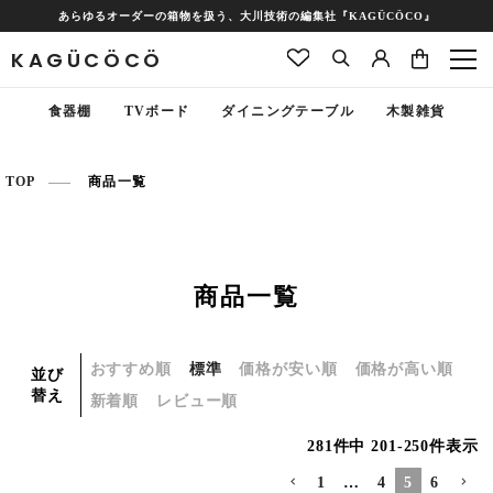
あらゆるオーダーの箱物を扱う、大川技術の編集社『KAGÜCÖCO』
KAGÜCÖCÖ
食器棚
TVボード
ダイニングテーブル
木製雑貨
TOP
商品一覧
商品一覧
おすすめ順
標準
価格が安い順
価格が高い順
並び
替え
新着順
レビュー順
281
件中
201
-
250
件表示
1
…
4
5
6