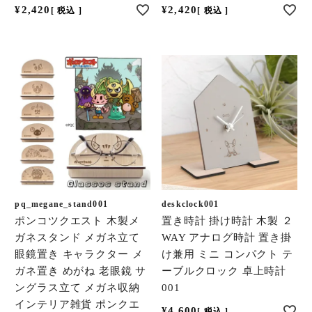
¥
2,420
¥
2,420
税込
税込
pq_megane_stand001
deskclock001
ポンコツクエスト 木製メ
置き時計 掛け時計 木製 ２
ガネスタンド メガネ立て
WAY アナログ時計 置き掛
眼鏡置き キャラクター メ
け兼用 ミニ コンパクト テ
ガネ置き めがね 老眼鏡 サ
ーブルクロック 卓上時計
ングラス立て メガネ収納
001
インテリア雑貨 ポンクエ
¥
4,600
税込