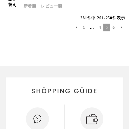
替え
新着順
レビュー順
281
件中
201
-
250
件表示
1
…
4
5
6
SHÖPPING GÜIDE