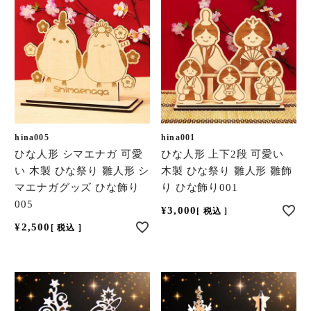
hina005
hina001
ひな人形 シマエナガ 可愛
ひな人形 上下2段 可愛い
い 木製 ひな祭り 雛人形 シ
木製 ひな祭り 雛人形 雛飾
マエナガグッズ ひな飾り
り ひな飾り001
005
¥
3,000
税込
¥
2,500
税込