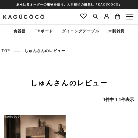
あらゆるオーダーの箱物を扱う、大川技術の編集社『KAGÜCÖCO』
KAGÜCÖCÖ
食器棚
TVボード
ダイニングテーブル
木製雑貨
TOP
しゅんさんのレビュー
しゅんさんのレビュー
1
件中
1
-
1
件表示