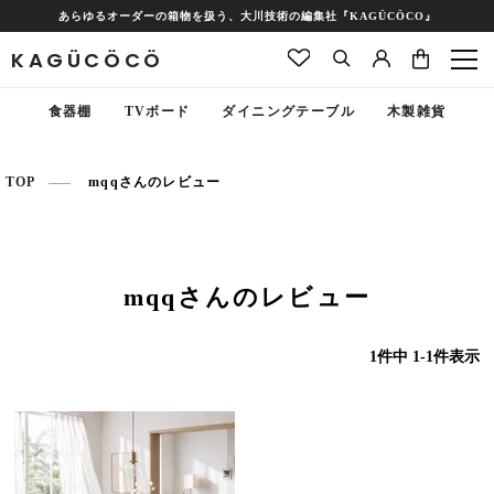
あらゆるオーダーの箱物を扱う、大川技術の編集社『KAGÜCÖCO』
KAGÜCÖCÖ
食器棚
TVボード
ダイニングテーブル
木製雑貨
TOP
mqqさんのレビュー
mqqさんのレビュー
1
件中
1
-
1
件表示