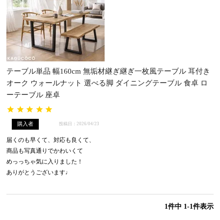
テーブル単品 幅160cm 無垢材継ぎ継ぎ一枚風テーブル 耳付き
オーク ウォールナット 選べる脚 ダイニングテーブル 食卓 ロ
ーテーブル 座卓
購入者
投稿日
2026/04/23
届くのも早くて、対応も良くて、

商品も写真通りでかわいくて

めっっちゃ気に入りました！

1
件中
1
-
1
件表示