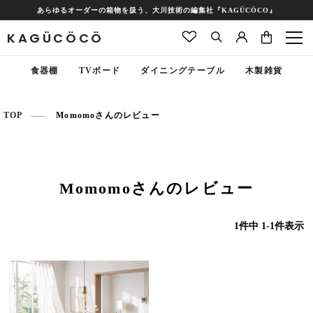
あらゆるオーダーの箱物を扱う、大川技術の編集社『KAGÜCÖCO』
KAGÜCÖCÖ
食器棚
TVボード
ダイニングテーブル
木製雑貨
TOP
Momomoさんのレビュー
Momomoさんのレビュー
1
件中
1
-
1
件表示