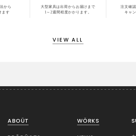
法から
大型家具は出荷からお届けまで
注文確
けます
1～2週間程度かかります。
キャ
VIEW ALL
ABOÜT
WÖRKS
S