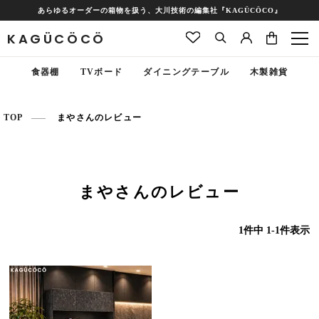
あらゆるオーダーの箱物を扱う、大川技術の編集社『KAGÜCÖCO』
KAGÜCÖCÖ
食器棚
TVボード
ダイニングテーブル
木製雑貨
TOP
まやさんのレビュー
まやさんのレビュー
1
件中
1
-
1
件表示