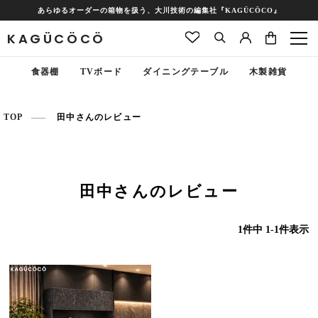
あらゆるオーダーの箱物を扱う、大川技術の編集社『KAGÜCÖCO』
KAGÜCÖCÖ
食器棚
TVボード
ダイニングテーブル
木製雑貨
TOP
田中さんのレビュー
田中さんのレビュー
1
件中
1
-
1
件表示