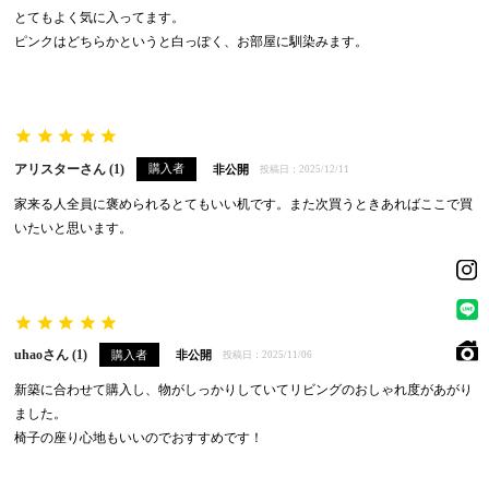
とてもよく気に入ってます。

ピンクはどちらかというと白っぽく、お部屋に馴染みます。
アリスター
1
購入者
非公開
投稿日
2025/12/11
家来る人全員に褒められるとてもいい机です。また次買うときあればここで買
いたいと思います。
uhao
1
購入者
非公開
投稿日
2025/11/06
新築に合わせて購入し、物がしっかりしていてリビングのおしゃれ度があがり
ました。

椅子の座り心地もいいのでおすすめです！