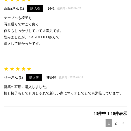
chika
1
購入者
20代
投稿日
2025/04/23
テーブルも椅子も

写真通りですごく良く

作りもしっかりしていて大満足です。

悩みましたが、KAGUCOCOさんで

購入して良かったです。
りー
1
購入者
非公開
投稿日
2025/04/18
新築の家用に購入しました。

机も椅子もとてもおしゃれで新しい家にマッチしてとても満足しています。
13
件中
1
-
10
件表示
1
2