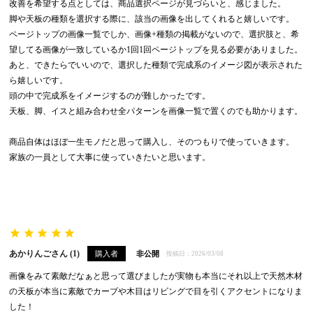
改善を希望する点としては、商品選択ページが見づらいと、感じました。

脚や天板の種類を選択する際に、該当の画像を出してくれると嬉しいです。

ページトップの画像一覧でしか、画像+種類の掲載がないので、選択肢と、希
望してる画像が一致しているか1回1回ページトップを見る必要がありました。

あと、できたらでいいので、選択した種類で完成系のイメージ図が表示された
ら嬉しいです。

頭の中で完成系をイメージするのが難しかったです。

天板、脚、イスと組み合わせ全パターンを画像一覧で置くのでも助かります。

商品自体はほぼ一生モノだと思って購入し、そのつもりで使っていきます。

家族の一員として大事に使っていきたいと思います。

あかりんご
1
購入者
非公開
投稿日
2026/03/08
画像をみて素敵だなぁと思って選びましたが実物も本当にそれ以上で天然木材
の天板が本当に素敵でカーブや木目はリビングで目を引くアクセントになりま
した！
