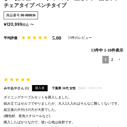
チェアタイプ ベンチタイプ
商品番号
00-000036
¥
120,999
〜
税込
5.00
13
13
件中
1
-
10
件表示
1
2
みやあや
1
購入者
千葉県
30代
女性
投稿日
2026/07/06
ダイニングテーブルセットを購入しました。

組み立てはセルフでやりましたが、大人2人入ればそんなに難しくないです。

組立後の片付けの方が大変でした。

(梱包材、発泡スチロールなど)

購入したばかりなので、使い心地は抜群です。
