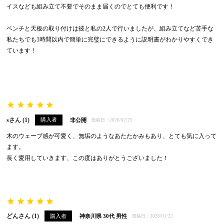
イスなども組み立て不要でそのまま届くのでとても便利です！

ベンチと天板の取り付けは彼と私の2人で行いましたが、組み立てなど苦手な
私たちでも1時間以内で簡単に完璧にできるように説明書がわかりやすくでき
ています！

s
1
購入者
非公開
投稿日
2026/02/25
木のウェーブ感が可愛く、無垢のようなあたたかみもあり、とても気に入って
ます。

長く愛用していきます、この度はありがとうございました！
どん
1
購入者
神奈川県
30代
男性
投稿日
2026/01/22