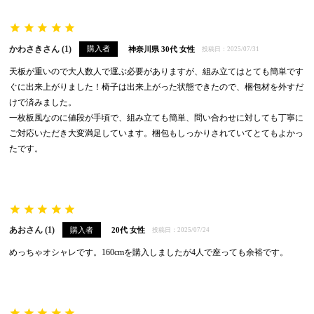
かわさき
1
購入者
神奈川県
30代
女性
投稿日
2025/07/31
天板が重いので大人数人で運ぶ必要がありますが、組み立てはとても簡単です
ぐに出来上がりました！椅子は出来上がった状態できたので、梱包材を外すだ
けで済みました。

一枚板風なのに値段が手頃で、組み立ても簡単、問い合わせに対しても丁寧に
ご対応いただき大変満足しています。梱包もしっかりされていてとてもよかっ
たです。
あお
1
購入者
20代
女性
投稿日
2025/07/24
めっちゃオシャレです。160cmを購入しましたが4人で座っても余裕です。