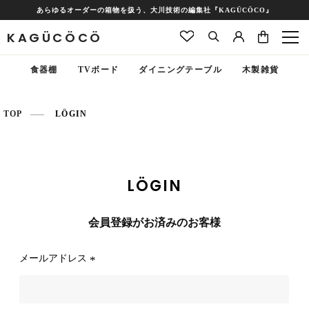
あらゆるオーダーの箱物を扱う、大川技術の編集社『KAGÜCÖCO』
KAGÜCÖCÖ
食器棚
TVボード
ダイニングテーブル
木製雑貨
TOP
LÖGIN
LÖGIN
会員登録がお済みのお客様
メールアドレス
(
必
須