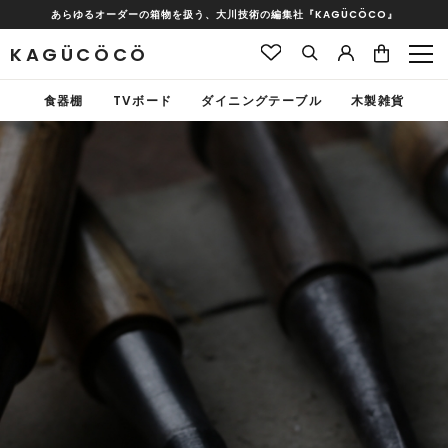
あらゆるオーダーの箱物を扱う、大川技術の編集社『KAGÜCÖCO』
KAGÜCÖCÖ
食器棚
TVボード
ダイニングテーブル
木製雑貨