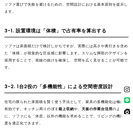
ソファ選びで失敗を避けるための、空間設計における基本原則を提示し
ます。
3-1. 設置環境は「体積」で占有率を算出する
ソファは床面積だけで検討しがちですが、実際には高さや奥行きを含め
た「体積」が視覚的な圧迫感に影響します。スリムな脚部のデザインを
採用することで、視線の抜けを確保し、空間を広く見せることが可能で
す。
3-2. 1台2役の「多機能性」による空間密度設計
住宅の限られた床面積を賢く使う手法として、家具の多機能化は極めて
有効です。キッチン周りの
ゴミ箱上収納
や、
天板の作業台活用
のよう
に、ソファにも「休息」以外の機能を求めることで、リビングの機能密
度を適正化できます。