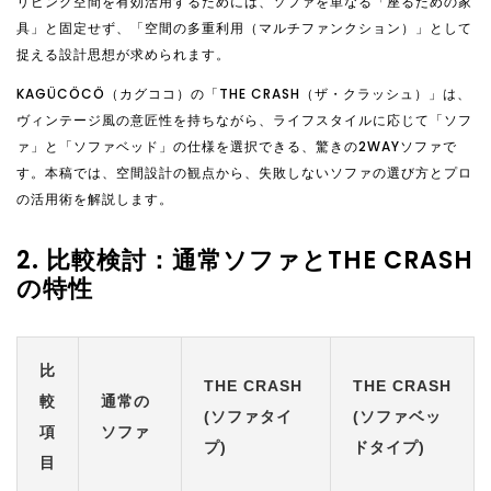
リビング空間を有効活用するためには、ソファを単なる「座るための家
具」と固定せず、「空間の多重利用（マルチファンクション）」として
捉える設計思想が求められます。
KAGÜCÖCÖ（カグココ）の「THE CRASH（ザ・クラッシュ）」は、
ヴィンテージ風の意匠性を持ちながら、ライフスタイルに応じて「ソフ
ァ」と「ソファベッド」の仕様を選択できる、驚きの2WAYソファで
す。本稿では、空間設計の観点から、失敗しないソファの選び方とプロ
の活用術を解説します。
2. 比較検討：通常ソファとTHE CRASH
の特性
比
THE CRASH
THE CRASH
較
通常の
(ソファタイ
(ソファベッ
項
ソファ
プ)
ドタイプ)
目