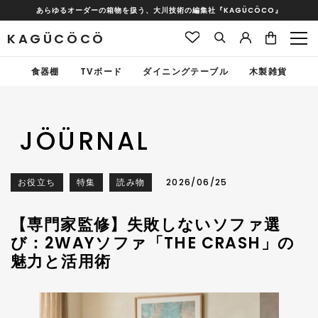
あらゆるオーダーの箱物を扱う、大川技術の編集社『KAGÜCÖCO』
KAGÜCÖCÖ
食器棚
TVボード
ダイニングテーブル
木製雑貨
JÖÜRNAL
お役立ち
特集
読み物
2026/06/25
【専門家監修】失敗しないソファ選
び：2WAYソファ「THE CRASH」の
魅力と活用術