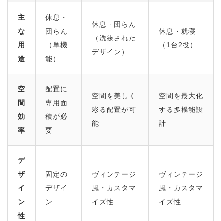
主
休息・
休息・団らん
な
団らん
休息・就寝
（洗練された
用
（単機
（1台2役）
デザイン）
途
能）
空
配置に
空間を美しく
空間を最大化
間
専用面
彩る配置が可
する多機能設
効
積が必
能
計
率
要
デ
ザ
固定の
ヴィンテージ
ヴィンテージ
イ
デザイ
風・カスタマ
風・カスタマ
ン
ン
イズ性
イズ性
性