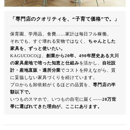
「専門店のクオリティを、“子育て価格”で。」
保育園、学用品、食費……家計は毎日フル稼働。
それでも、すぐ壊れる安物ではなく、
ちゃんとした
家具を、ずっと使いたい。
KAGUCOCOは、
創業から20年、490年歴史ある大川
の家具産地で培った知恵と仕組み
を活かし、
自社設
計・産地直販・適所分業
でコストを抑えながら、質
に妥協しない家具づくりを続けています。
プロからも卸依頼がくるほどの品質を、
専門店の半
額以下で。
いつものスマホで、いつもの自宅に届く――
20万世
帯に選ばれてきた理由が、ここにあります。