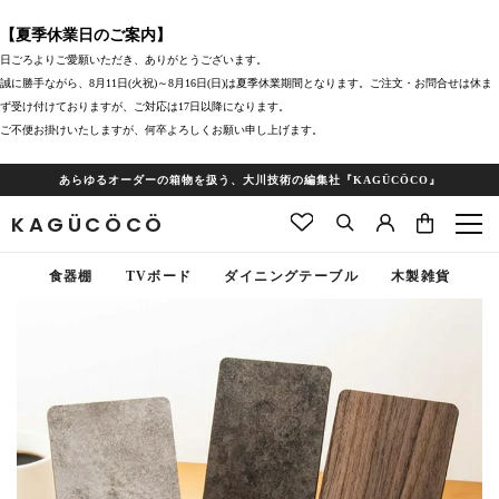
【夏季休業日のご案内】
日ごろよりご愛願いただき、ありがとうございます。
誠に勝手ながら、8月11日(火祝)～8月16日(日)は夏季休業期間となります。ご注文・お問合せは休ま
ず受け付けておりますが、ご対応は17日以降になります。
ご不便お掛けいたしますが、何卒よろしくお願い申し上げます。
あらゆるオーダーの箱物を扱う、大川技術の編集社『KAGÜCÖCO』
KAGÜCÖCÖ
食器棚
TVボード
ダイニングテーブル
木製雑貨