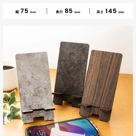
75
85
145
幅
mm
奥行
mm
高さ
mm