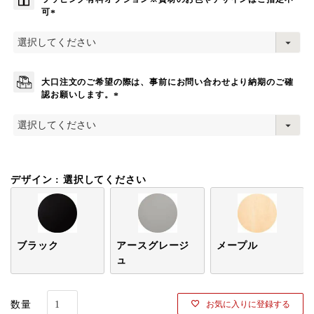
可
(
必
須
)
大口注文のご希望の際は、事前にお問い合わせより納期のご確
認お願いします。
(
必
須
)
デザイン
選択してください
ブラック
アースグレージ
メープル
ュ
お気に入りに登録する