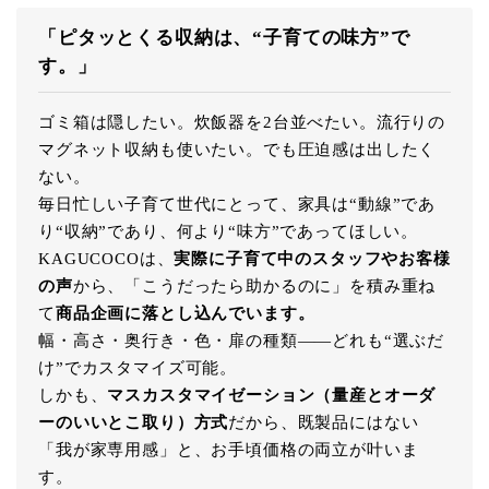
「ピタッとくる収納は、“子育ての味方”で
す。」
ゴミ箱は隠したい。炊飯器を2台並べたい。流行りの
マグネット収納も使いたい。でも圧迫感は出したく
ない。
毎日忙しい子育て世代にとって、家具は“動線”であ
り“収納”であり、何より“味方”であってほしい。
KAGUCOCOは、
実際に子育て中のスタッフやお客様
の声
から、「こうだったら助かるのに」を積み重ね
て
商品企画に落とし込んでいます。
幅・高さ・奥行き・色・扉の種類――どれも“選ぶだ
け”でカスタマイズ可能。
しかも、
マスカスタマイゼーション（量産とオーダ
ーのいいとこ取り）方式
だから、既製品にはない
「我が家専用感」と、お手頃価格の両立が叶いま
す。