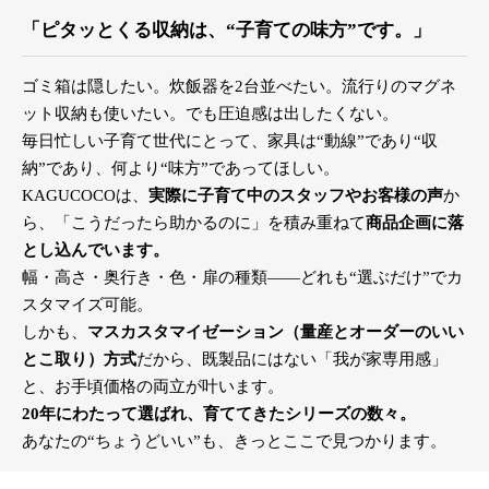
「ピタッとくる収納は、“子育ての味方”です。」
ゴミ箱は隠したい。炊飯器を2台並べたい。流行りのマグネ
ット収納も使いたい。でも圧迫感は出したくない。
毎日忙しい子育て世代にとって、家具は“動線”であり“収
納”であり、何より“味方”であってほしい。
KAGUCOCOは、
実際に子育て中のスタッフやお客様の声
か
ら、「こうだったら助かるのに」を積み重ねて
商品企画に落
とし込んでいます。
幅・高さ・奥行き・色・扉の種類――どれも“選ぶだけ”でカ
スタマイズ可能。
しかも、
マスカスタマイゼーション（量産とオーダーのいい
とこ取り）方式
だから、既製品にはない「我が家専用感」
と、お手頃価格の両立が叶います。
20年にわたって選ばれ、育ててきたシリーズの数々。
あなたの“ちょうどいい”も、きっとここで見つかります。