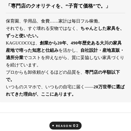
「専門店のクオリティを、“子育て価格”で。」
保育園、学用品、食費……家計は毎日フル稼働。
それでも、すぐ壊れる安物ではなく、
ちゃんとした家具を、
ずっと使いたい。
KAGUCOCOは、
創業から20年、490年歴史ある大川の家具
産地で培った知恵と仕組み
を活かし、
自社設計・産地直販・
適所分業
でコストを抑えながら、質に妥協しない家具づくり
を続けています。
プロからも卸依頼がくるほどの品質を、
専門店の半額以下
で。
いつものスマホで、いつもの自宅に届く――
20万世帯に選ば
れてきた理由が、ここにあります。
02
REASON