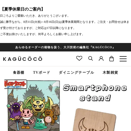
【夏季休業日のご案内】
日ごろよりご愛願いただき、ありがとうございます。
誠に勝手ながら、8月11日(火祝)～8月16日(日)は夏季休業期間となります。ご注文・お問合せは休ま
ず受け付けておりますが、ご対応は17日以降になります。
ご不便お掛けいたしますが、何卒よろしくお願い申し上げます。
あらゆるオーダーの箱物を扱う、大川技術の編集社『KAGÜCÖCO』
KAGÜCÖCÖ
食器棚
TVボード
ダイニングテーブル
木製雑貨