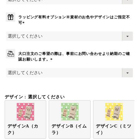
須
)
ラッピング有料オプション※資材のお色やデザインはご指定不
可
(
必
須
)
大口注文のご希望の際は、事前にお問い合わせより納期のご確
認お願いします。
(
必
須
)
デザイン
選択してください
デザインA（カ
デザインB（イム
デザインC（ミツ
ク）
ラ）
イ）