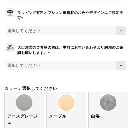
須
)
ラッピング有料オプション※資材のお色やデザインはご指定不
可
(
必
須
)
大口注文のご希望の際は、事前にお問い合わせより納期のご確
認お願いします。
(
必
須
)
カラー
選択してください
アースグレージ
メープル
白洛
ュ