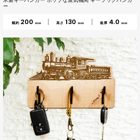
木製キーハンガー ポップな蒸気機関 キーフックハンガ
ー
200
130
4.0
幅約
mm
高さ
mm
板厚
mm