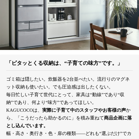
「ピタッとくる収納は、“子育ての味方”です。」
ゴミ箱は隠したい。炊飯器を2台並べたい。流行りのマグネ
ット収納も使いたい。でも圧迫感は出したくない。
毎日忙しい子育て世代にとって、家具は“動線”であり“収
納”であり、何より“味方”であってほしい。
KAGUCOCOは、
実際に子育て中のスタッフやお客様の声
か
ら、「こうだったら助かるのに」を積み重ねて
商品企画に落
とし込んでいます。
幅・高さ・奥行き・色・扉の種類――どれも“選ぶだけ”でカ