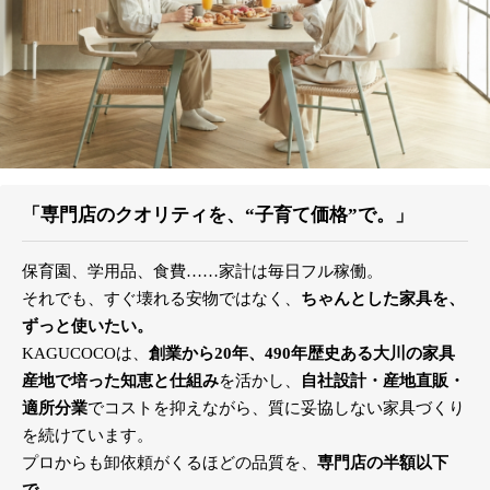
「専門店のクオリティを、“子育て価格”で。」
保育園、学用品、食費……家計は毎日フル稼働。
それでも、すぐ壊れる安物ではなく、
ちゃんとした家具を、
ずっと使いたい。
KAGUCOCOは、
創業から20年、490年歴史ある大川の家具
産地で培った知恵と仕組み
を活かし、
自社設計・産地直販・
適所分業
でコストを抑えながら、質に妥協しない家具づくり
を続けています。
プロからも卸依頼がくるほどの品質を、
専門店の半額以下
で。