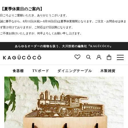
【夏季休業日のご案内】
日ごろよりご愛願いただき、ありがとうございます。
誠に勝手ながら、8月11日(火祝)～8月16日(日)は夏季休業期間となります。ご注文・お問合せは休ま
ず受け付けておりますが、ご対応は17日以降になります。
ご不便お掛けいたしますが、何卒よろしくお願い申し上げます。
あらゆるオーダーの箱物を扱う、大川技術の編集社『KAGÜCÖCO』
KAGÜCÖCÖ
食器棚
TVボード
ダイニングテーブル
木製雑貨