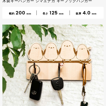
木製キーハンガー シマエナガ キーフックハンガー
200
125
4.0
幅約
mm
長さ
mm
板厚
mm