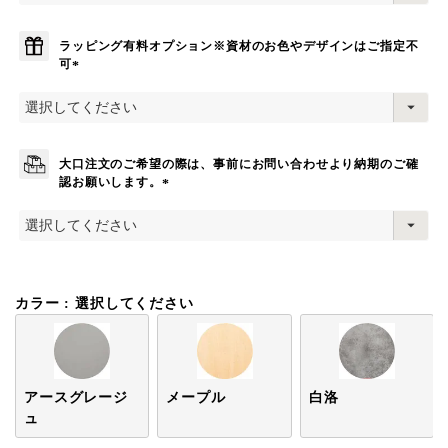
須
)
ラッピング有料オプション※資材のお色やデザインはご指定不
可
(
必
須
)
大口注文のご希望の際は、事前にお問い合わせより納期のご確
認お願いします。
(
必
須
)
カラー
選択してください
アースグレージ
メープル
白洛
ュ