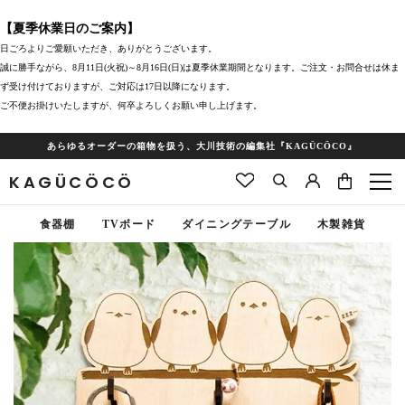
【夏季休業日のご案内】
日ごろよりご愛願いただき、ありがとうございます。
誠に勝手ながら、8月11日(火祝)～8月16日(日)は夏季休業期間となります。ご注文・お問合せは休ま
ず受け付けておりますが、ご対応は17日以降になります。
ご不便お掛けいたしますが、何卒よろしくお願い申し上げます。
あらゆるオーダーの箱物を扱う、大川技術の編集社『KAGÜCÖCO』
KAGÜCÖCÖ
食器棚
TVボード
ダイニングテーブル
木製雑貨