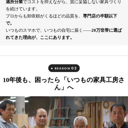
適所分業
でコストを抑えながら、質に妥協しない家具づくり
を続けています。
プロからも卸依頼がくるほどの品質を、
専門店の半額以下
で。
いつものスマホで、いつもの自宅に届く――
20万世帯に選ば
れてきた理由が、ここにあります。
02
REASON
10年後も、困ったら「いつもの家具工房さ
ん」へ