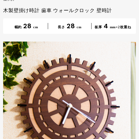
木製壁掛け時計 歯車 ウォールクロック 壁時計
28
28
4
幅約
cm
長さ
cm
板厚
mm×2枚重ね