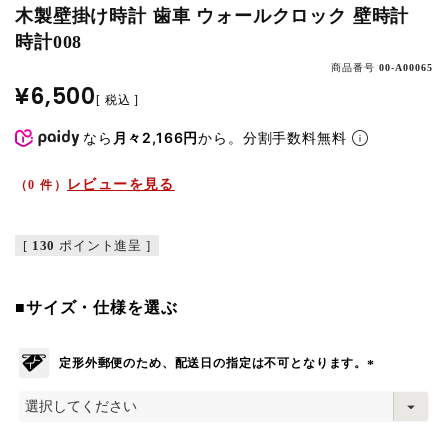
木製壁掛け時計 歯車 ウォールクロック 壁時計
時計008
商品番号
00-A00065
¥
6,500
税込
なら
月々2,166円
から。分割手数料無料
レビューを見る
（0 件）
[
130
ポイント進呈 ]
■サイズ・仕様を選ぶ
定形外郵便のため、配送日の指定は不可となります。
(
必
須
)