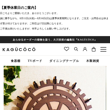
【夏季休業日のご案内】
日ごろよりご愛願いただき、ありがとうございます。
誠に勝手ながら、8月11日(火祝)～8月16日(日)は夏季休業期間となります。ご注文・お問合せは休ま
ず受け付けておりますが、ご対応は17日以降になります。
ご不便お掛けいたしますが、何卒よろしくお願い申し上げます。
あらゆるオーダーの箱物を扱う、大川技術の編集社『KAGÜCÖCO』
KAGÜCÖCÖ
食器棚
TVボード
ダイニングテーブル
木製雑貨