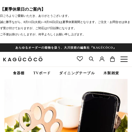
【夏季休業日のご案内】
日ごろよりご愛願いただき、ありがとうございます。
誠に勝手ながら、8月11日(火祝)～8月16日(日)は夏季休業期間となります。ご注文・お問合せは休ま
ず受け付けておりますが、ご対応は17日以降になります。
ご不便お掛けいたしますが、何卒よろしくお願い申し上げます。
あらゆるオーダーの箱物を扱う、大川技術の編集社『KAGÜCÖCO』
KAGÜCÖCÖ
食器棚
TVボード
ダイニングテーブル
木製雑貨