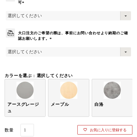
可
(
必
須
)
大口注文のご希望の際は、事前にお問い合わせより納期のご確
認お願いします。
(
必
須
)
カラーを選ぶ
選択してください
アースグレージ
メープル
白洛
ュ
お気に入りに登録する