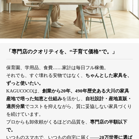
「専門店のクオリティを、“子育て価格”で。」
保育園、学用品、食費……家計は毎日フル稼働。
それでも、すぐ壊れる安物ではなく、
ちゃんとした家具を、
ずっと使いたい。
KAGUCOCOは、
創業から20年、490年歴史ある大川の家具
産地で培った知恵と仕組み
を活かし、
自社設計・産地直販・
適所分業
でコストを抑えながら、質に妥協しない家具づくり
を続けています。
プロからも卸依頼がくるほどの品質を、
専門店の半額以下
で。
いつものスマホで、いつもの自宅に届く――
20万世帯に選ば