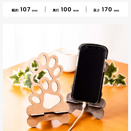
107
100
170
幅約
mm
奥行
mm
高さ
mm