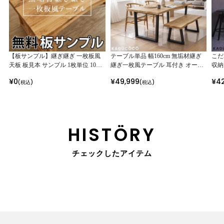
【板サンプル】継ぎ継ぎ 一枚板風
テーブル単品 幅160cm 無垢材継ぎ
こだ
天板 板見本 サンプル 1枚単位 10×1
継ぎ一枚風テーブル 耳付き オーク
収納
0 オーク ウォールナット ホワイト
ウォールナット 選べる脚 ダイニン
サン
¥
0
¥
49,999
¥
4
(税込)
(税込)
グレージュ ヘリンボーン
グテーブル 食卓 ローテーブル 座卓
HISTÖRY
チェックしたアイテム