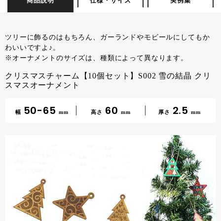
商品説明
仕様・サイズ
実例集
ツリーに飾るのはもちろん、ガーランドやモビールにしてもか
わいいですよ♪。
※オーナメントのサイズは、種類によって異なります。
クリスマスチャーム【10個セット】S002 雪の結晶 クリ
スマスオーナメント
50-65
60
2.5
幅
mm
高さ
mm
厚さ
mm