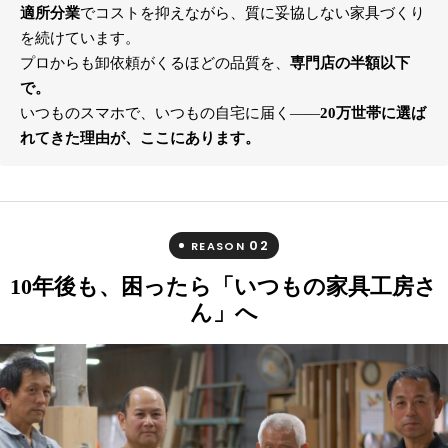
適所分業
でコストを抑えながら、質に妥協しない家具づくり
を続けています。
プロからも卸依頼がくるほどの品質を、
専門店の半額以下
で。
いつものスマホで、いつもの自宅に届く――
20万世帯に選ば
れてきた理由が、ここにあります。
02
REASON
10年後も、困ったら「いつもの家具工房さ
ん」へ