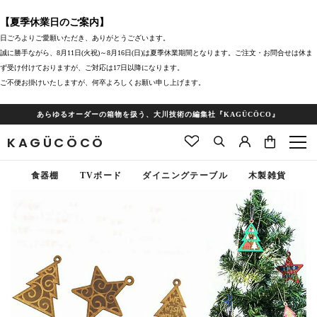
【夏季休業日のご案内】
日ごろよりご愛願いただき、ありがとうございます。
誠に勝手ながら、8月11日(火祝)～8月16日(日)は夏季休業期間となります。ご注文・お問合せは休ま
ず受け付けておりますが、ご対応は17日以降になります。
ご不便お掛けいたしますが、何卒よろしくお願い申し上げます。
あらゆるオーダーの箱物を扱う、大川技術の編集社『KAGÜCÖCO』
KAGÜCÖCÖ
食器棚
TVボード
ダイニングテーブル
木製雑貨