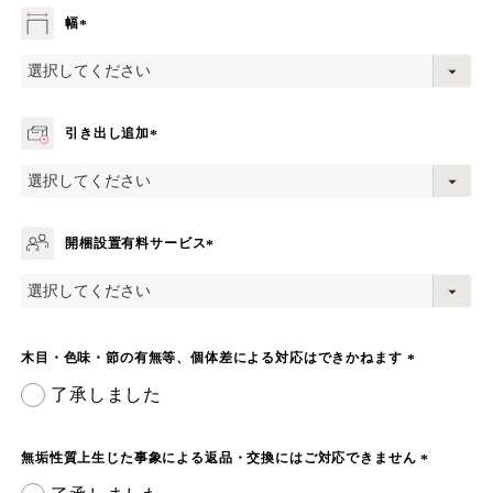
幅
(
必
須
)
引き出し追加
(
必
須
)
開梱設置有料サービス
(
必
須
)
木目・色味・節の有無等、個体差による対応はできかねます
(
了承しました
必
須
)
無垢性質上生じた事象による返品・交換にはご対応できません
(