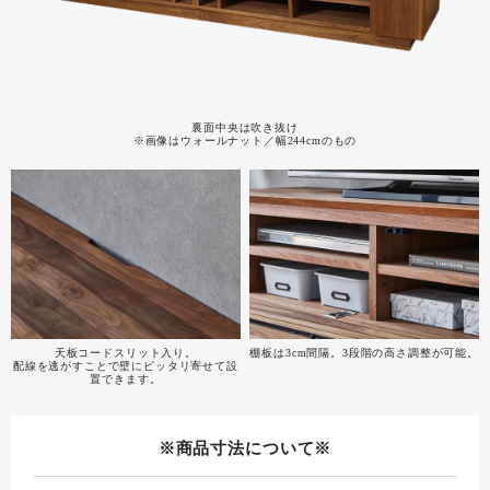
裏面中央は吹き抜け
※画像はウォールナット／幅244cmのもの
天板コードスリット入り。
棚板は3cm間隔。3段階の高さ調整が可能。
配線を逃がすことで壁にピッタリ寄せて設
置できます。
※商品寸法について※