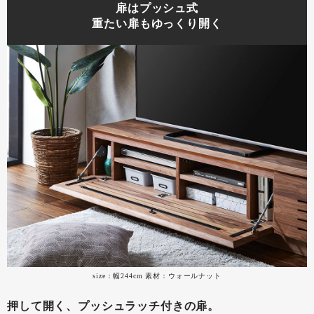
扉はプッシュ式
重たい扉もゆっくり開く
size：幅244cm 素材：ウォールナット
押して開く、プッシュラッチ付きの扉。