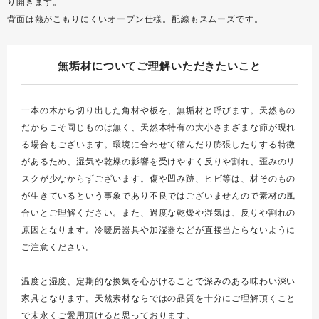
り開きます。
背面は熱がこもりにくいオープン仕様。配線もスムーズです。
無垢材についてご理解いただきたいこと
一本の木から切り出した角材や板を、無垢材と呼びます。天然もの
だからこそ同じものは無く、天然木特有の大小さまざまな節が現れ
る場合もございます。環境に合わせて縮んだり膨張したりする特徴
があるため、湿気や乾燥の影響を受けやすく反りや割れ、歪みのリ
スクが少なからずございます。傷や凹み跡、ヒビ等は、材そのもの
が生きているという事象であり不良ではございませんので素材の風
合いとご理解ください。また、過度な乾燥や湿気は、反りや割れの
原因となります。冷暖房器具や加湿器などが直接当たらないように
ご注意ください。
温度と湿度、定期的な換気を心がけることで深みのある味わい深い
家具となります。天然素材ならではの品質を十分にご理解頂くこと
で末永くご愛用頂けると思っております。