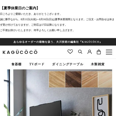
【夏季休業日のご案内】
日ごろよりご愛願いただき、ありがとうございます。
誠に勝手ながら、8月11日(火祝)～8月16日(日)は夏季休業期間となります。ご注文・お問合せは休ま
ず受け付けておりますが、ご対応は17日以降になります。
ご不便お掛けいたしますが、何卒よろしくお願い申し上げます。
あらゆるオーダーの箱物を扱う、大川技術の編集社『KAGÜCÖCO』
KAGÜCÖCÖ
食器棚
TVボード
ダイニングテーブル
木製雑貨