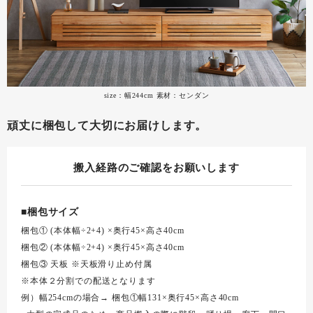
size：幅244cm 素材：センダン
頑丈に梱包して大切にお届けします。
搬入経路のご確認をお願いします
■梱包サイズ
梱包① (本体幅÷2+4) ×奥行45×高さ40cm
梱包② (本体幅÷2+4) ×奥行45×高さ40cm
梱包③ 天板 ※天板滑り止め付属
※本体２分割での配送となります
例）幅254cmの場合→ 梱包①幅131×奥行45×高さ40cm