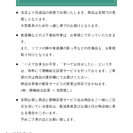
当店より完成品の状態で出荷いたします。商品は玄関での受
渡しとなります。
大型家具のため引っ越し便でのお届けとなります。
食器棚などの上下連結作業は、お客様にて行っていただきま
す。
また、ソファの脚や食器棚の取っ手などの付属品も、お客様
取り付けとなります。
「一人で出来るか不安」「すべてお任せしたい」という方
は、有料にて開梱組立設置サービスを行っております。ご希
望の方は商品の選択欄にてお選びください。
商品出荷後の配送サービスの変更は対応できかねます。
(例：開梱組立設置 ⇒ 玄関渡し)
玄関お渡し商品と開梱設置サービス込み商品をご一緒にご注
文を頂いている場合は、配送業者及びお届け日が商品毎に異
なる場合がございます。
予めご了承のほどお願い致します。