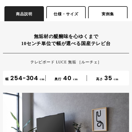
商品説明
仕様・サイズ
実例集
無垢材の醍醐味を心ゆくまで
10センチ単位で幅が選べる国産テレビ台
テレビボード LUCE 無垢 ［ルーチェ］
254-304
40
35
幅
cm
奥行
cm
高さ
cm