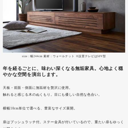
size：幅244cm 素材：ウォールナット ※設置テレビは50V型
年を経るごとに、味わい深くなる無垢家具。心地よく穏
やかな空間を演出します。
天板・前面・側面に無垢材を贅沢に使用。
触れると感じる木のぬくもり。目にも優しい自然な色合い。
横幅10cm単位で選べる、豊富なサイズ展開。
扉はプッシュラッチ付。ステー金具が付いているので、重たい扉もゆっく