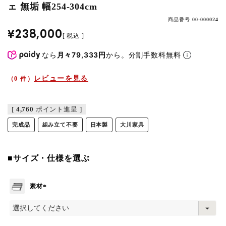
ェ 無垢 幅254-304cm
商品番号
00-000024
¥
238,000
税込
なら
月々79,333円
から。分割手数料無料
レビューを見る
（0 件）
[
4,760
ポイント進呈 ]
完成品
組み立て不要
日本製
大川家具
■サイズ・仕様を選ぶ
素材
(
必
須
)