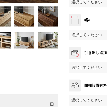
須
)
幅
(
必
須
)
引き出し追
開梱設置有