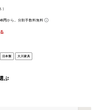
込
66円
から。分割手数料無料
る
日本製
大川家具
選ぶ