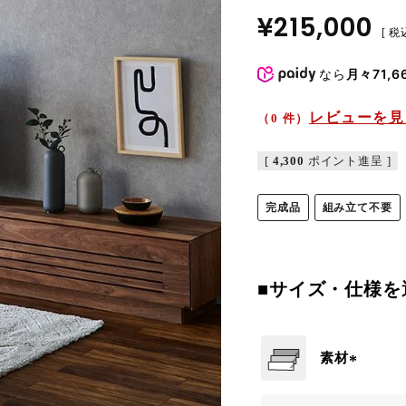
¥
215,000
税
なら
月々71,6
レビューを見
（0 件）
[
4,300
ポイント進呈 ]
完成品
組み立て不要
■サイズ・仕様を
素材
(
必