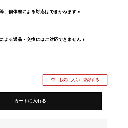
)
無等、個体差による対応はできかねます
(
必
須
)
象による返品・交換にはご対応できません
(
必
須
)
お気に入りに登録する
カートに入れる