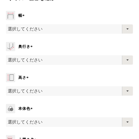
幅
(
必
須
)
奥行き
(
必
須
)
高さ
(
必
須
)
本体色
(
必
須
)