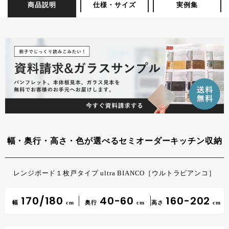
商品説明
仕様・サイズ
実例集
幅・奥行・高さ・色が選べるセミオーダーキッチン収納
レンジボード１枚戸タイプ ultra BIANCO［ウルトラビアンコ］
170/180
40-60
160-202
幅
cm
奥行
cm
高さ
cm