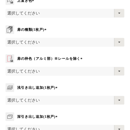
上置き色
(
必
須
)
扉の種類(1枚戸)
(
必
須
)
扉の枠色（アルミ部）※レールを除く
(
必
須
)
浅引き出し追加(1枚戸)
(
必
須
)
深引き出し追加(1枚戸)
(
必