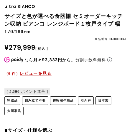
ultra BIANCO
サイズと色が選べる食器棚 セミオーダーキッチ
ン収納 ビアンコ レンジボード１枚戸タイプ 幅
170/180cm
商品番号
00-000003-L
¥
279,999
税込
なら
月々93,333円
から。分割手数料無料
レビューを見る
（0 件）
[
5,600
ポイント進呈 ]
完成品
組み立て不要
複数梱包商品
引き戸
日本製
大川家具
■サイズ・仕様を選ぶ