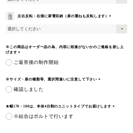
須
)
左右反転：右側に家電収納（扉の重ねも反転します）
(
必
須
)
※この商品はオーダー品の為、内容に相違がないかのご連絡を差し上
げます
(
ご返答後の制作開始
必
須
)
※サイズ・扉の種類等、選択間違いに注意して下さい
(
確認しました
必
須
)
★幅170・180は、本体4分割のユニットタイプでお届けします
(
※結合はボルトで行います
必
須
)