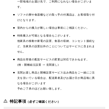
一部地域のお届け先で、ご利用になれない場合がございま
す。
ソファの脚や食器棚などの取っ手の付属品は、お客様取り付
けとなります。
室内からの搬入が難しい場合は事前にご相談ください。
特殊搬入が可能となる場合もございます。
他家具の移動や家電の設置、食器の収納、コンセント接続な
ど、当家具の設置以外のことについてはサービスに含まれま
せん。
商品出荷後の配送サービスの変更は対応できかねます。
(例：開梱組立設置 ⇒ 玄関渡し)
玄関お渡し商品と開梱設置サービス込み商品をご一緒にご注
文を頂いている場合は、配送業者及びお届け日が商品毎に異
なる場合がございます
予めご了承のほどお願い致します。
特記事項
（必ずご確認ください）