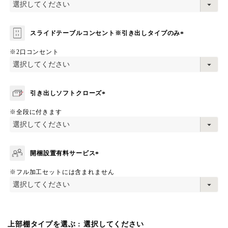
須
)
スライドテーブルコンセント※引き出しタイプのみ
(
※2口コンセント
必
須
)
引き出しソフトクローズ
(
※全段に付きます
必
須
)
開梱設置有料サービス
(
※フル加工セットには含まれません
必
須
)
上部棚タイプを選ぶ
選択してください