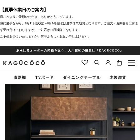
【夏季休業日のご案内】
日ごろよりご愛願いただき、ありがとうございます。
誠に勝手ながら、8月11日(火祝)～8月16日(日)は夏季休業期間となります。ご注文・お問合せは休ま
ず受け付けておりますが、ご対応は17日以降になります。
ご不便お掛けいたしますが、何卒よろしくお願い申し上げます。
あらゆるオーダーの箱物を扱う、大川技術の編集社『KAGÜCÖCO』
KAGÜCÖCÖ
食器棚
TVボード
ダイニングテーブル
木製雑貨