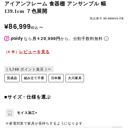
アイアンフレーム 食器棚 アンサンブル 幅
139.1cm ７色展開
商品番号
00-000016-FR
¥
86,999
〜
税込
なら
月々29,999円
から。分割手数料無料
レビューを見る
（0 件）
[
1,740
ポイント進呈 ]
〜
完成品
組み立て不要
日本製
大川家具
■サイズ・仕様を選ぶ
モイス加工
(
※家電対策で家具が長持ちするようになります
必