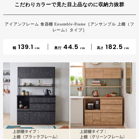
こだわりカラーで見た目上品なのに収納力抜群
アイアンフレーム 食器棚 Ensemble-Frame［アンサンブル 上棚（フ
レーム）タイプ］
139.1
44.5
182.5
幅
cm
奥行
cm
高さ
cm