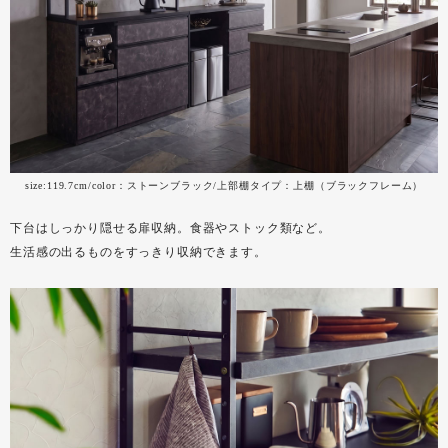
size:119.7cm/color：ストーンブラック/上部棚タイプ：上棚（ブラックフレーム）
下台はしっかり隠せる扉収納。食器やストック類など。
生活感の出るものをすっきり収納できます。