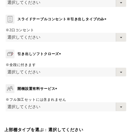
須
)
スライドテーブルコンセント※引き出しタイプのみ
(
※2口コンセント
必
須
)
引き出しソフトクローズ
(
※全段に付きます
必
須
)
開梱設置有料サービス
(
※フル加工セットには含まれません
必
須
)
上部棚タイプを選ぶ
選択してください