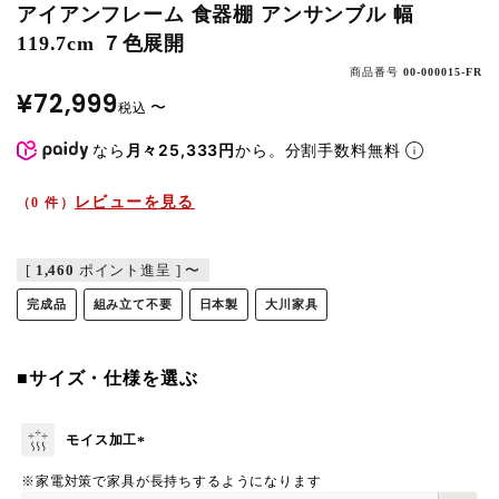
アイアンフレーム 食器棚 アンサンブル 幅
119.7cm ７色展開
商品番号
00-000015-FR
¥
72,999
〜
税込
なら
月々25,333円
から。分割手数料無料
レビューを見る
（0 件）
[
1,460
ポイント進呈 ]
〜
完成品
組み立て不要
日本製
大川家具
■サイズ・仕様を選ぶ
モイス加工
(
※家電対策で家具が長持ちするようになります
必