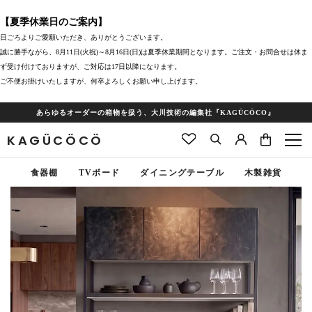
【夏季休業日のご案内】
日ごろよりご愛願いただき、ありがとうございます。
誠に勝手ながら、8月11日(火祝)～8月16日(日)は夏季休業期間となります。ご注文・お問合せは休ま
ず受け付けておりますが、ご対応は17日以降になります。
ご不便お掛けいたしますが、何卒よろしくお願い申し上げます。
あらゆるオーダーの箱物を扱う、大川技術の編集社『KAGÜCÖCO』
KAGÜCÖCÖ
食器棚
TVボード
ダイニングテーブル
木製雑貨