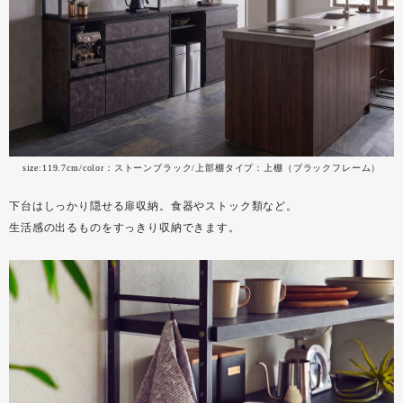
size:119.7cm/color：ストーンブラック/上部棚タイプ：上棚（ブラックフレーム）
下台はしっかり隠せる扉収納。食器やストック類など。
生活感の出るものをすっきり収納できます。