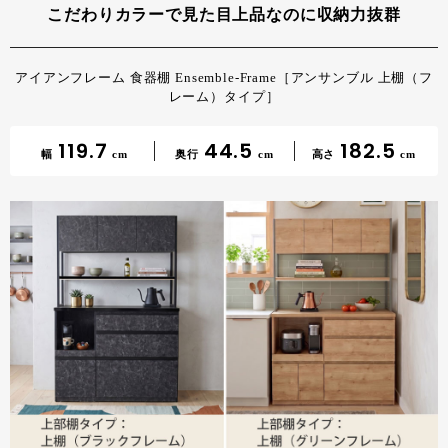
こだわりカラーで見た目上品なのに収納力抜群
アイアンフレーム 食器棚 Ensemble-Frame［アンサンブル 上棚（フ
レーム）タイプ］
119.7
44.5
182.5
幅
cm
奥行
cm
高さ
cm