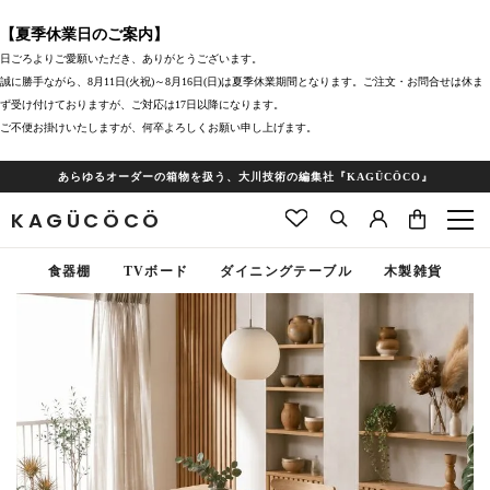
【夏季休業日のご案内】
日ごろよりご愛願いただき、ありがとうございます。
誠に勝手ながら、8月11日(火祝)～8月16日(日)は夏季休業期間となります。ご注文・お問合せは休ま
ず受け付けておりますが、ご対応は17日以降になります。
ご不便お掛けいたしますが、何卒よろしくお願い申し上げます。
あらゆるオーダーの箱物を扱う、大川技術の編集社『KAGÜCÖCO』
KAGÜCÖCÖ
食器棚
TVボード
ダイニングテーブル
木製雑貨