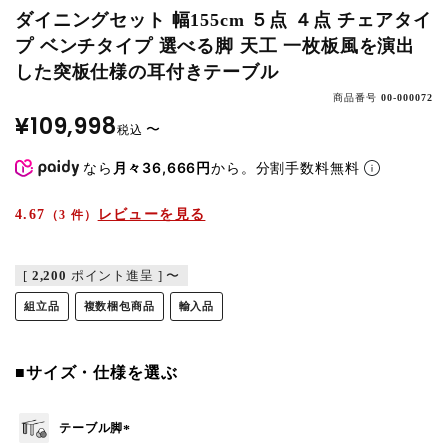
ダイニングセット 幅155cm ５点 ４点 チェアタイ
プ ベンチタイプ 選べる脚 天工 一枚板風を演出
した突板仕様の耳付きテーブル
商品番号
00-000072
¥
109,998
〜
税込
なら
月々36,666円
から。分割手数料無料
4.67
レビューを見る
（3 件）
[
2,200
ポイント進呈 ]
〜
組立品
複数梱包商品
輸入品
■サイズ・仕様を選ぶ
テーブル脚