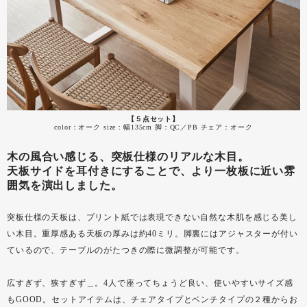
【５点セット】
color：オーク size：幅135cm 脚：QC／PB チェア：オーク
木の風合い感じる、突板仕様のリアルな木目。
天板サイドを耳付きにすることで、より一枚板に近い雰
囲気を演出しました。
突板仕様の天板は、プリント紙では表現できない自然な木肌を感じる美し
い木目。重厚感ある天板の厚みは約40ミリ。脚裏にはアジャスターが付い
ているので、テーブルのがたつきの際に微調整が可能です。
広すぎず、狭すぎず＿。4人で座ってちょうど良い、使いやすいサイズ感
もGOOD。セットアイテムは、チェアタイプとベンチタイプの２種からお