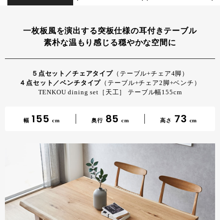
一枚板風を演出する突板仕様の耳付きテーブル
素朴な温もり感じる穏やかな空間に
５点セット／チェアタイプ
（テーブル+チェア4脚）
４点セット／ベンチタイプ
（テーブル+チェア2脚+ベンチ）
TENKOU dining set［天工］ テーブル幅155cm
155
85
73
幅
cm
奥行
cm
高さ
cm