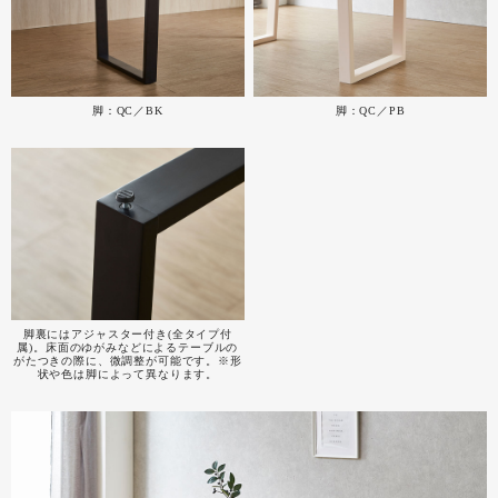
脚：QC／BK
脚：QC／PB
脚裏にはアジャスター付き(全タイプ付
属)。床面のゆがみなどによるテーブルの
がたつきの際に、微調整が可能です。※形
状や色は脚によって異なります。