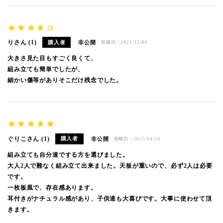
り
1
購入者
非公開
投稿日
2025/12/06
大きさ見た目もすごく良くて、

組み立ても簡単でしたが、

細かい傷等がありそこだけ残念でした。
ぐりこ
1
購入者
非公開
投稿日
2025/04/26
組み立ても自分達でする方を選びました。

大人2人で難なく組み立て出来ました。天板が重いので、必ず2人は必要
です。

一枚板風で、存在感あります。

耳付きがナチュラル感があり、子供達も大喜びです。大事に使わせて頂
きます。