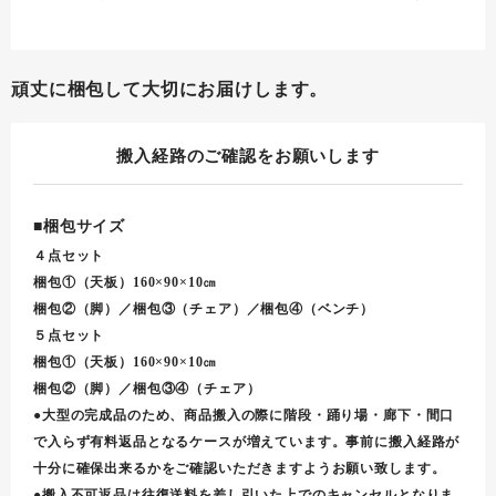
頑丈に梱包して大切にお届けします。
搬入経路のご確認をお願いします
■梱包サイズ
４点セット
梱包①（天板）160×90×10㎝
梱包②（脚）／梱包③（チェア）／梱包④（ベンチ）
５点セット
梱包①（天板）160×90×10㎝
梱包②（脚）／梱包③④（チェア）
●大型の完成品のため、商品搬入の際に階段・踊り場・廊下・間口
で入らず有料返品となるケースが増えています。事前に搬入経路が
十分に確保出来るかをご確認いただきますようお願い致します。
●搬入不可返品は往復送料を差し引いた上でのキャンセルとなりま