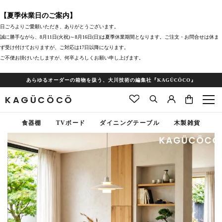
【夏季休業日のご案内】
日ごろよりご愛願いただき、ありがとうございます。
誠に勝手ながら、8月11日(火祝)～8月16日(日)は夏季休業期間となります。ご注文・お問合せは休ま
ず受け付けておりますが、ご対応は17日以降になります。
ご不便お掛けいたしますが、何卒よろしくお願い申し上げます。
あらゆるオーダーの箱物を扱う、大川技術の編集社『KAGÜCÖCO』
KAGÜCÖCÖ
食器棚
TVボード
ダイニングテーブル
木製雑貨