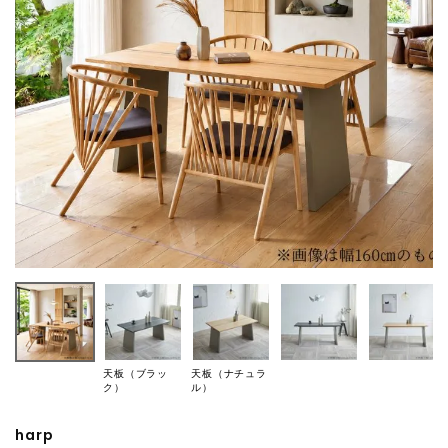
天板（ブラッ
天板（ナチュラ
ク）
ル）
harp