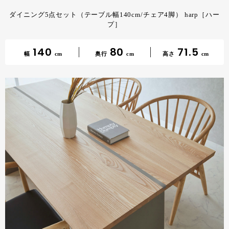
ダイニング5点セット（テーブル幅140cm/チェア4脚） harp［ハー
プ］
140
80
71.5
幅
cm
奥行
cm
高さ
cm