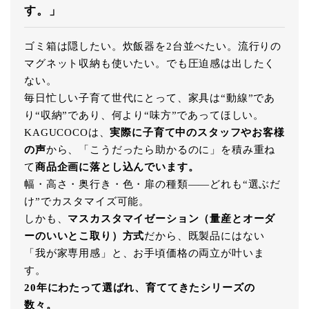
す。」
ゴミ箱は隠したい。炊飯器を2台並べたい。流行りの
マグネット収納も使いたい。でも圧迫感は出したく
ない。
毎日忙しい子育て世代にとって、家具は“動線”であ
り“収納”であり、何より“味方”であってほしい。
KAGUCOCOは、
実際に子育て中のスタッフやお客様
の声
から、「こうだったら助かるのに」を積み重ね
て
商品企画に落とし込んでいます。
幅・高さ・奥行き・色・扉の種類――どれも“選ぶだ
け”でカスタマイズ可能。
しかも、
マスカスタマイゼーション（量産とオーダ
ーのいいとこ取り）方式
だから、既製品にはない
「我が家専用感」と、お手頃価格の両立が叶いま
す。
20年にわたって選ばれ、育ててきたシリーズの
数々。