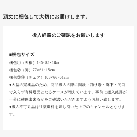
頑丈に梱包して大切にお届けします。
搬入経路のご確認をお願いします
■梱包サイズ
梱包①（天板）145×85×10㎝
梱包②（脚）77×61×15cm
梱包③④（チェア）103×66×61cm
●大型の完成品のため、商品搬入の際に階段・踊り場・廊下・間口
で入らず有料返品となるケースが増えています。事前に搬入経路が
十分に確保出来るかをご確認いただきますようお願い致します。
●搬入不可返品は往復送料を差し引いた上でのキャンセルとなりま
す。