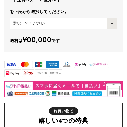
送料パターン
区分10
を下記から選択してください。
¥00,000
送料は
です
お買い物で
嬉しい
4つの特典