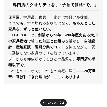
「専門店のクオリティを、“子育て価格”で。」
保育園、学用品、食費……家計は毎日フル稼働。
それでも、すぐ壊れる安物ではなく、
ちゃんとした
家具を、ずっと使いたい。
KAGUCOCOは、
創業から20年、490年歴史ある大川
の家具産地で培った知恵と仕組み
を活かし、
自社設
計・産地直販・適所分業
でコストを抑えながら、質
に妥協しない家具づくりを続けています。
プロからも卸依頼がくるほどの品質を、
専門店の半
額以下で。
いつものスマホで、いつもの自宅に届く――
20万世
帯に選ばれてきた理由が、ここにあります。
02
REASON