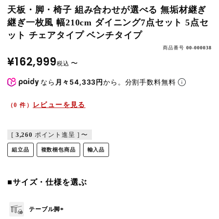
天板・脚・椅子 組み合わせが選べる 無垢材継ぎ
継ぎ一枚風 幅210cm ダイニング7点セット 5点セ
ット チェアタイプ ベンチタイプ
商品番号
00-000038
¥
162,999
〜
税込
なら
月々54,333円
から。分割手数料無料
レビューを見る
（0 件）
[
3,260
ポイント進呈 ]
〜
組立品
複数梱包商品
輸入品
■サイズ・仕様を選ぶ
テーブル脚