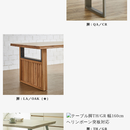
脚：QA／CR
脚：LA／OAK（★）
脚：TH／GR