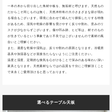
一本の木から切り出した角材や板を、無垢材と呼びます。天然もの
だからこそ同じものは無く、天然木特有の大小さまざまな節が現れ
る場合もございます。環境に合わせて縮んだり膨張したりする特徴
があるため、湿気や乾燥の影響を受けやすく反りや割れ、歪みのリ
スクが少なからずございます。傷や凹み跡、ヒビ等は、材そのもの
が生きているという事象であり不良ではございませんので素材の風
合いとご理解ください。
また、過度な乾燥や湿気は、反りや割れの原因となります。冷暖房
器具や加湿器などが直接当たらないようにご注意ください。
温度と湿度、定期的な換気を心がけることで深みのある味わい深い
家具となります。天然素材ならではの品質を十分にご理解頂くこと
で末永くご愛用頂けると思っております。
選べるテーブル天板