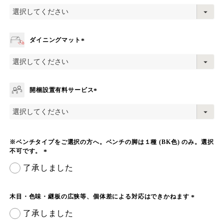
(
必
須
)
ダイニングマット
(
必
須
)
開梱設置有料サービス
(
必
須
)
※ベンチタイプをご選択の方へ。ベンチの脚は１種 (BK色) のみ。選択
不可です。
(
了承しました
必
須
)
木目・色味・継板の広狭等、個体差による対応はできかねます
(
了承しました
必