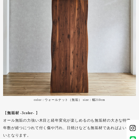
color：ウォールナット（無垢） size：幅210cm
【
無垢材 -3color-
】
オール無垢の力強い木目と経年変化が楽しめるのも無垢材の大きな特徴。
年数が経つにつれて付く傷や汚れ、日焼けなども無垢材であればよい風合
いとなります。