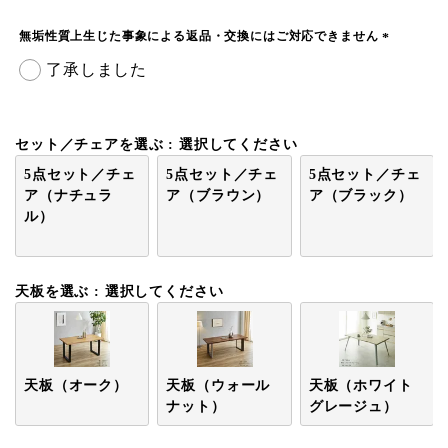
須
)
無垢性質上生じた事象による返品・交換にはご対応できません
(
了承しました
必
須
)
セット／チェアを選ぶ
選択してください
5点セット／チェ
5点セット／チェ
5点セット／チェ
ア（ナチュラ
ア（ブラウン）
ア（ブラック）
ル）
天板を選ぶ
選択してください
天板（オーク）
天板（ウォール
天板（ホワイト
ナット）
グレージュ）