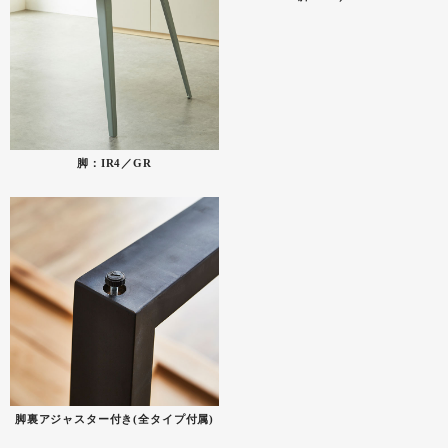
脚：IR4／GR
脚裏アジャスター付き(全タイプ付属)