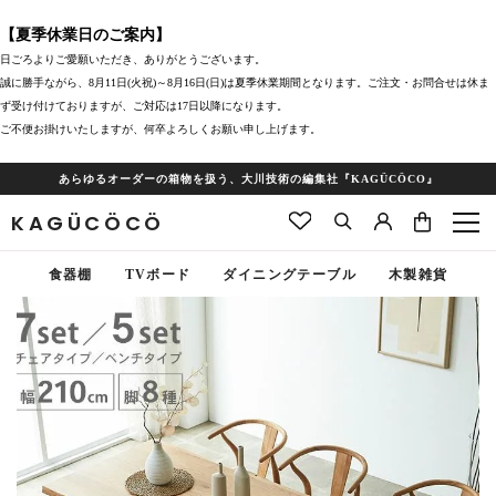
【夏季休業日のご案内】
日ごろよりご愛願いただき、ありがとうございます。
誠に勝手ながら、8月11日(火祝)～8月16日(日)は夏季休業期間となります。ご注文・お問合せは休ま
ず受け付けておりますが、ご対応は17日以降になります。
ご不便お掛けいたしますが、何卒よろしくお願い申し上げます。
あらゆるオーダーの箱物を扱う、大川技術の編集社『KAGÜCÖCO』
KAGÜCÖCÖ
食器棚
TVボード
ダイニングテーブル
木製雑貨