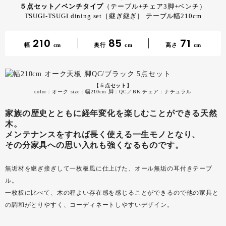
５点セット／ベンチタイプ
（テーブル+チェア3脚+ベンチ）
TSUGI-TSUGI dining set［継ぎ継ぎ］ テーブル幅210cm
210
85
71
幅
cm
奥行
cm
高さ
cm
【５点セット】
color：オーク size：幅210cm 脚：QC／BK チェア：ナチュラル
家族の歴史とともに経年変化を楽しむことができる天然
木。
メンテナンスをすれば長く使える一生モノとなり、
その分家具への思い入れも強くなるものです。
無垢材を継ぎ接ぎして一枚板風に仕上げた、オール無垢の耳付きテーブ
ル。
一枚板に比べて、木の程よい存在感を感じることができるので他の家具と
の調和がとりやすく、コーディネートしやすいデザイン。