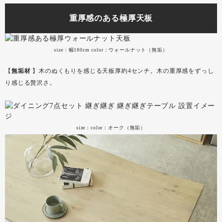
重厚感のある極厚天板
size：幅180cm color：ウォールナット（無垢）
【
無垢材
】木のぬくもりを感じる天板厚約4センチ。木の重厚感をずっし
り感じる贅沢さ。
size：color：オーク（無垢）