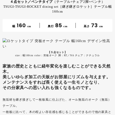
４点セット／ベンチタイプ
（テーブル+チェア2脚+ベンチ）
TSUGI-TSUGI-ROCKET dining set［継ぎ継ぎロケット］テーブル幅
160cm
160
85
73
幅
cm
奥行
cm
高さ
cm
【５点セット】
size：幅160cm color：突板オーク 脚：RT／NA チェア：ナチュラル
家族の歴史とともに経年変化を楽しむことができる天然
木。
美しいゆらぎ加工の天板がお部屋にリズムを与えます。
メンテナンスをすれば長く使える一生モノとなり、
その分家具への思い入れも強くなるものです。
無垢材を継ぎ接ぎして一枚板風に仕上げた、オール無垢のオーク（無垢）
テーブル。
一枚板に比べて、木の程よい存在感を感じることができるので他の家具と