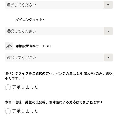
必
須
)
ダイニングマット
(
必
須
)
開梱設置有料サービス
(
必
須
)
※ベンチタイプをご選択の方へ。ベンチの脚は１種 (BK色) のみ。選択
不可です。
(
了承しました
必
須
)
木目・色味・継板の広狭等、個体差による対応はできかねます
(
了承しました
必
須