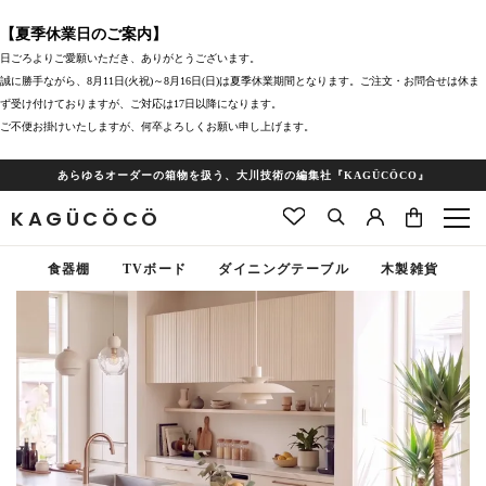
【夏季休業日のご案内】
日ごろよりご愛願いただき、ありがとうございます。
誠に勝手ながら、8月11日(火祝)～8月16日(日)は夏季休業期間となります。ご注文・お問合せは休ま
ず受け付けておりますが、ご対応は17日以降になります。
ご不便お掛けいたしますが、何卒よろしくお願い申し上げます。
あらゆるオーダーの箱物を扱う、大川技術の編集社『KAGÜCÖCO』
KAGÜCÖCÖ
食器棚
TVボード
ダイニングテーブル
木製雑貨