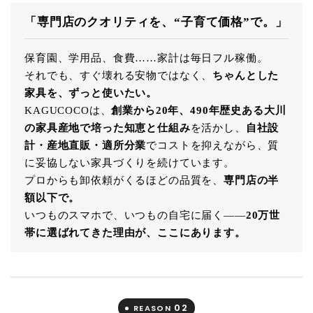
「専門店のクオリティを、“子育て価格”で。」
保育園、学用品、食費……家計は毎日フル稼働。
それでも、すぐ壊れる安物ではなく、
ちゃんとした
家具を、ずっと使いたい。
KAGUCOCOは、
創業から20年、490年歴史ある大川
の家具産地で培った知恵と仕組み
を活かし、
自社設
計・産地直販・適所分業
でコストを抑えながら、質
に妥協しない家具づくりを続けています。
プロからも卸依頼がくるほどの品質を、
専門店の半
額以下で。
いつものスマホで、いつもの自宅に届く――
20万世
帯に選ばれてきた理由が、ここにあります。
02
REASON