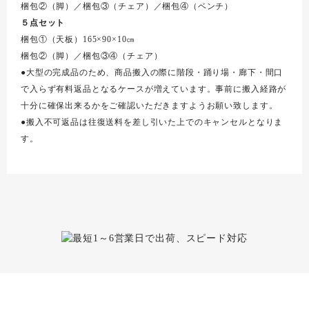
梱包②（脚）／梱包③（チェア）／梱包④（ベンチ）
５点セット
梱包①（天板）165×90×10㎝
梱包②（脚）／梱包③④（チェア）
●大型の完成品のため、商品搬入の際に階段・踊り場・廊下・間口
で入らず有料返品となるケースが増えています。事前に搬入経路が
十分に確保出来るかをご確認いただきますようお願い致します。
●搬入不可返品は往復送料を差し引いた上でのキャンセルとなりま
す。