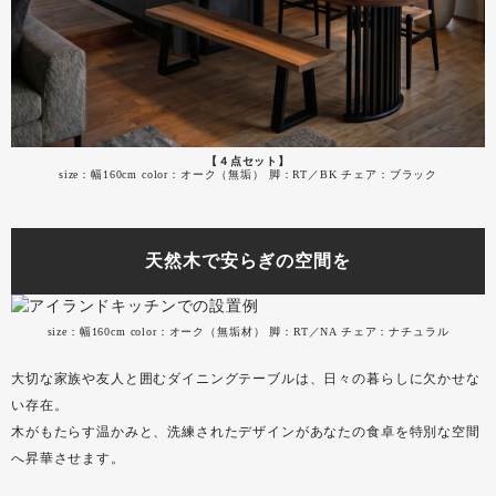
【４点セット】
size：幅160cm color：オーク（無垢） 脚：RT／BK チェア：ブラック
天然木で安らぎの空間を
size：幅160cm color：オーク（無垢材） 脚：RT／NA チェア：ナチュラル
大切な家族や友人と囲むダイニングテーブルは、日々の暮らしに欠かせな
い存在。
木がもたらす温かみと、洗練されたデザインがあなたの食卓を特別な空間
へ昇華させます。