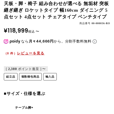
天板・脚・椅子 組み合わせが選べる 無垢材 突板
継ぎ継ぎ ロケットタイプ 幅160cm ダイニング 5
点セット 4点セット チェアタイプ ベンチタイプ
商品番号
00-000036-RO
¥
118,999
〜
税込
なら
月々44,666円
から。分割手数料無料
レビューを見る
（0 件）
[
2,380
ポイント進呈 ]
〜
組立品
複数梱包商品
輸入品
■サイズ・仕様を選ぶ
テーブル脚
(