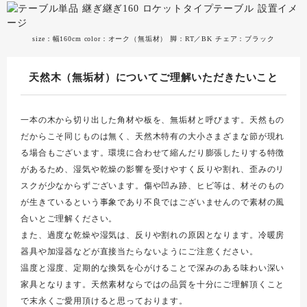
size：幅160cm color：オーク（無垢材） 脚：RT／BK チェア：ブラック
天然木（無垢材）についてご理解いただきたいこと
一本の木から切り出した角材や板を、無垢材と呼びます。天然もの
だからこそ同じものは無く、天然木特有の大小さまざまな節が現れ
る場合もございます。環境に合わせて縮んだり膨張したりする特徴
があるため、湿気や乾燥の影響を受けやすく反りや割れ、歪みのリ
スクが少なからずございます。傷や凹み跡、ヒビ等は、材そのもの
が生きているという事象であり不良ではございませんので素材の風
合いとご理解ください。
また、過度な乾燥や湿気は、反りや割れの原因となります。冷暖房
器具や加湿器などが直接当たらないようにご注意ください。
温度と湿度、定期的な換気を心がけることで深みのある味わい深い
家具となります。天然素材ならではの品質を十分にご理解頂くこと
で末永くご愛用頂けると思っております。