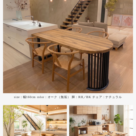
size：幅160cm color：オーク（無垢） 脚：RH／BK チェア：ナチュラル