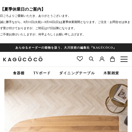
【夏季休業日のご案内】
日ごろよりご愛願いただき、ありがとうございます。
誠に勝手ながら、8月11日(火祝)～8月16日(日)は夏季休業期間となります。ご注文・お問合せは休ま
ず受け付けておりますが、ご対応は17日以降になります。
ご不便お掛けいたしますが、何卒よろしくお願い申し上げます。
あらゆるオーダーの箱物を扱う、大川技術の編集社『KAGÜCÖCO』
KAGÜCÖCÖ
食器棚
TVボード
ダイニングテーブル
木製雑貨