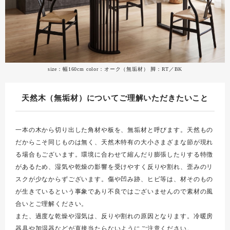
size：幅160cm color：オーク（無垢材） 脚：RT／BK
天然木（無垢材）についてご理解いただきたいこと
一本の木から切り出した角材や板を、無垢材と呼びます。天然もの
だからこそ同じものは無く、天然木特有の大小さまざまな節が現れ
る場合もございます。環境に合わせて縮んだり膨張したりする特徴
があるため、湿気や乾燥の影響を受けやすく反りや割れ、歪みのリ
スクが少なからずございます。傷や凹み跡、ヒビ等は、材そのもの
が生きているという事象であり不良ではございませんので素材の風
合いとご理解ください。
また、過度な乾燥や湿気は、反りや割れの原因となります。冷暖房
器具や加湿器などが直接当たらないようにご注意ください。