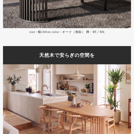
size：幅160cm color：オーク（無垢） 脚：RT／BK
天然木で安らぎの空間を