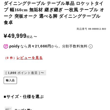
ダイニングテーブル テーブル単品 ロケットタイ
プ 幅160cm 無垢材 継ぎ継ぎ 一枚風 テーブル オ
ーク 突板オーク 選べる脚 ダイニングテーブル
食卓
商品番号
00-000012-RO
¥
49,999
〜
税込
なら
月々21,666円
から。分割手数料無料
レビューを見る
（0 件）
[
1,000
ポイント進呈 ]
〜
輸入品
■サイズ・仕様を選ぶ