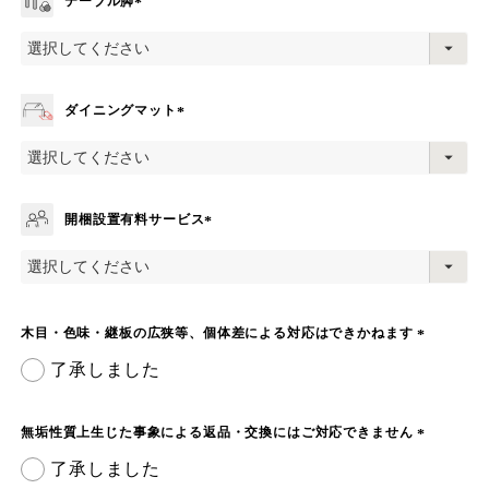
テーブル脚
(
必
須
)
ダイニングマット
(
必
須
)
開梱設置有料サービス
(
必
須
)
木目・色味・継板の広狭等、個体差による対応はできかねます
(
了承しました
必
須
)
無垢性質上生じた事象による返品・交換にはご対応できません
(
了承しました
必