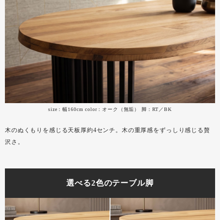
size：幅160cm color：オーク（無垢） 脚：RT／BK
木のぬくもりを感じる天板厚約4センチ。木の重厚感をずっしり感じる贅
沢さ。
選べる2色のテーブル脚