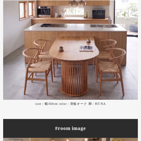
size：幅160cm color：突板オーク 脚：RT/NA
#room image