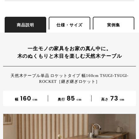
商品説明
仕様・サイズ
実例集
一生モノの家具をお家の真ん中に。
木のぬくもりと木目を楽しむ天然木テーブル
天然木テーブル単品 ロケットタイプ 幅160cm TSUGI-TSUGI-
ROCKET［継ぎ継ぎロケット］
160
85
73
幅
cm
奥行
cm
高さ
cm