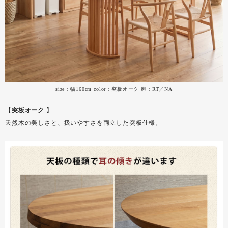
size：幅160cm color：突板オーク 脚：RT／NA
【
突板オーク
】
天然木の美しさと、扱いやすさを両立した突板仕様。