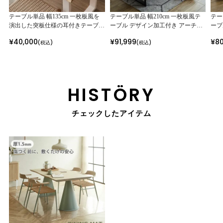
テーブル単品 幅135cm 一枚板風を
テーブル単品 幅210cm 一枚板風テ
テー
演出した突板仕様の耳付きテーブル
ーブル デザイン加工付き アーチザ
ーブ
選べる脚 天工 ※テーブルのみ
ン-Artisan- オーク ウォールナット
ン-A
¥
40,000
¥
91,999
¥
8
(税込)
(税込)
耳付きテーブル 選べる脚 ダイニン
耳付
グテーブル 食卓 ローテーブル 座卓
グテ
HISTÖRY
チェックしたアイテム