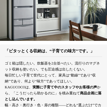
「ピタッとくる収納は、“子育ての味方”です。」
ゴミ箱は隠したい。炊飯器を2台並べたい。流行りのマグネ
ット収納も使いたい。でも圧迫感は出したくない。
毎日忙しい子育て世代にとって、家具は“動線”であり“収
納”であり、何より“味方”であってほしい。
KAGUCOCOは、
実際に子育て中のスタッフやお客様の声
か
ら、「こうだったら助かるのに」を積み重ねて
商品企画に落
とし込んでいます。
幅・高さ・奥行き・色・扉の種類――どれも“選ぶだけ”でカ