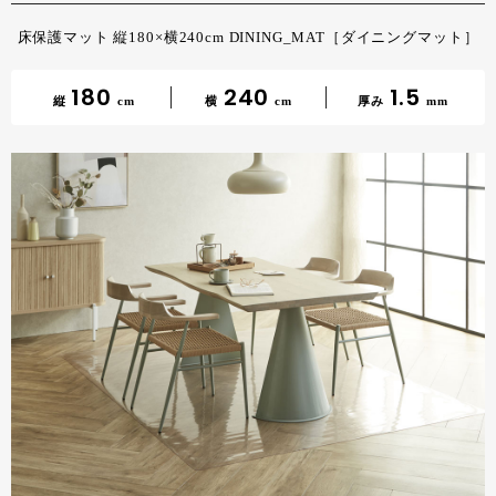
床保護マット 縦180×横240cm DINING_MAT［ダイニングマット］
180
240
1.5
縦
cm
横
cm
厚み
mm