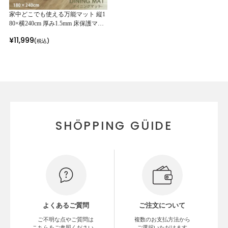
家中どこでも使える万能マット 縦1
80×横240cm 厚み1.5mm 床保護マッ
ト クリア 透明 ダイニングマット 透
¥
11,999
(税込)
明マット フロアマット キッチンマ
ット テーブルマット チェアマット
デスクマット
SHÖPPING GÜIDE
よくあるご質問
ご注文について
ご不明な点やご質問は
複数のお支払方法から
こちらをご参照ください。
ご選択いただけます