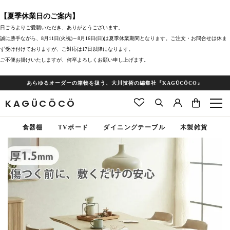
【夏季休業日のご案内】
日ごろよりご愛願いただき、ありがとうございます。
誠に勝手ながら、8月11日(火祝)～8月16日(日)は夏季休業期間となります。ご注文・お問合せは休ま
ず受け付けておりますが、ご対応は17日以降になります。
ご不便お掛けいたしますが、何卒よろしくお願い申し上げます。
あらゆるオーダーの箱物を扱う、大川技術の編集社『KAGÜCÖCO』
KAGÜCÖCÖ
食器棚
TVボード
ダイニングテーブル
木製雑貨