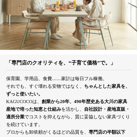
「専門店のクオリティを、“子育て価格”で。」
保育園、学用品、食費……家計は毎日フル稼働。
それでも、すぐ壊れる安物ではなく、
ちゃんとした家具を、
ずっと使いたい。
KAGUCOCOは、
創業から20年、490年歴史ある大川の家具
産地で培った知恵と仕組み
を活かし、
自社設計・産地直販・
適所分業
でコストを抑えながら、質に妥協しない家具づくり
を続けています。
プロからも卸依頼がくるほどの品質を、
専門店の半額以下