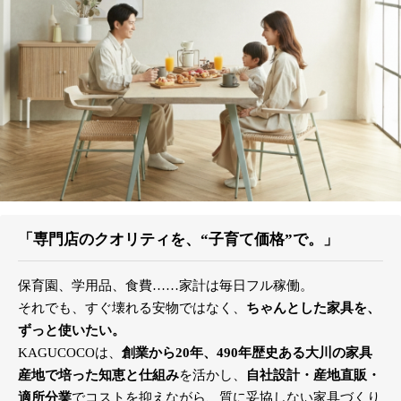
「専門店のクオリティを、“子育て価格”で。」
保育園、学用品、食費……家計は毎日フル稼働。
それでも、すぐ壊れる安物ではなく、
ちゃんとした家具を、
ずっと使いたい。
KAGUCOCOは、
創業から20年、490年歴史ある大川の家具
産地で培った知恵と仕組み
を活かし、
自社設計・産地直販・
適所分業
でコストを抑えながら、質に妥協しない家具づくり