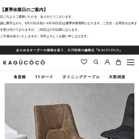
【夏季休業日のご案内】
日ごろよりご愛願いただき、ありがとうございます。
誠に勝手ながら、8月11日(火祝)～8月16日(日)は夏季休業期間となります。ご注文・お問合せは休ま
ず受け付けておりますが、ご対応は17日以降になります。
ご不便お掛けいたしますが、何卒よろしくお願い申し上げます。
あらゆるオーダーの箱物を扱う、大川技術の編集社『KAGÜCÖCO』
KAGÜCÖCÖ
食器棚
TVボード
ダイニングテーブル
木製雑貨