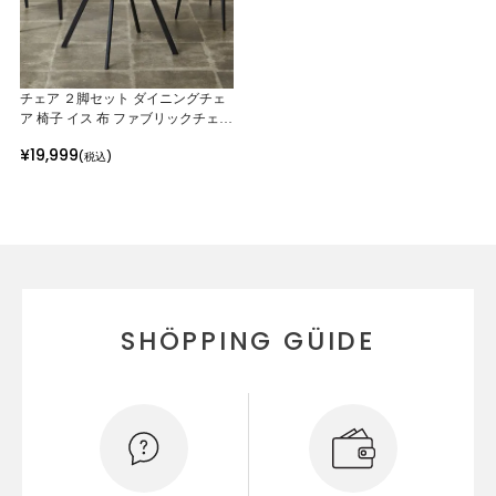
チェア ２脚セット ダイニングチェ
ア 椅子 イス 布 ファブリックチェア
デスクチェア マイクロファイバー
¥
19,999
(税込)
CC-104 ベージュ ブラウン 2脚入
SHÖPPING GÜIDE