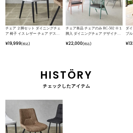
チェア ２脚セット ダイニングチェ
チェア単品 チェアのみ RC-502 ※１
ダイ
ア 椅子 イス レザー チェア デスク
脚入 ダイニングチェア デザイナー
ブル
チェア WHレザー CC-102 ホワイト
ズチェア ４色展開
プ (
¥
19,999
¥
22,000
¥
13
(税込)
(税込)
白 合皮 2脚入
ナチ
HISTÖRY
チェックしたアイテム