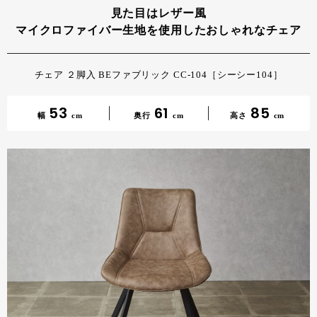
見た目はレザー風
マイクロファイバー生地を使用したおしゃれなチェア
チェア ２脚入 BEファブリック CC-104［シーシー104］
53
61
85
幅
cm
奥行
cm
高さ
cm