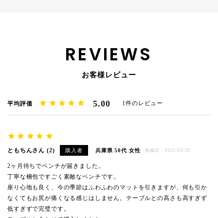
REVIEWS
お客様レビュー
5.00
1
ともちん
2
購入者
兵庫県
50代
女性
投稿日
2025/03/25
2ヶ月待ちでベンチが届きました。

丁寧な梱包ですごく素敵なベンチです。

座り心地も良く、今の季節はふわふわのマットを引きますが、何も引か
なくてもお尻が痛くなる感じはしません。テーブルとの高さも高すぎず
低すぎずで完璧です。
