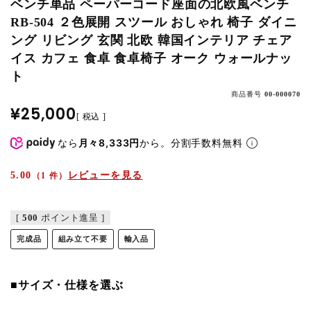
ベンチ単品 ペーパーコード座面の北欧風ベンチ
RB-504 ２色展開 スツール おしゃれ 椅子 ダイニ
ング リビング 玄関 北欧 韓国インテリア チェア
イス カフェ 食卓 食卓椅子 オーク ウォールナッ
ト
商品番号
00-000070
¥
25,000
税込
なら
月々8,333円
から。分割手数料無料
5.00
レビューを見る
（1 件）
[
500
ポイント進呈 ]
完成品
組み立て不要
輸入品
■サイズ・仕様を選ぶ