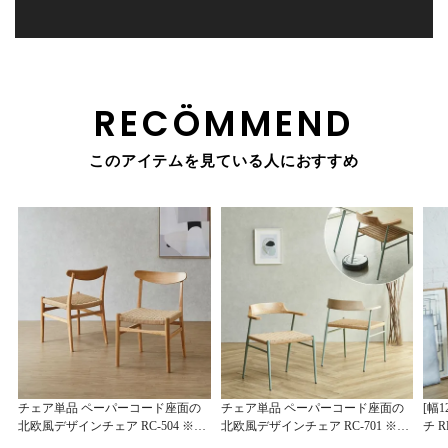
RECÖMMEND
このアイテムを見ている人におすすめ
チェア単品 ペーパーコード座面の
チェア単品 ペーパーコード座面の
[幅
北欧風デザインチェア RC-504 ※１
北欧風デザインチェア RC-701 ※１
チ 
脚入 ２色展開 おしゃれ 椅子 ダイニ
脚入 おしゃれ 椅子 ダイニング リビ
ゃれ