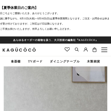
【夏季休業日のご案内】
日ごろよりご愛願いただき、ありがとうございます。
誠に勝手ながら、8月11日(火祝)～8月16日(日)は夏季休業期間となります。ご注文・お問合せは休ま
ず受け付けておりますが、ご対応は17日以降になります。
ご不便お掛けいたしますが、何卒よろしくお願い申し上げます。
あらゆるオーダーの箱物を扱う、大川技術の編集社『KAGÜCÖCO』
KAGÜCÖCÖ
食器棚
TVボード
ダイニングテーブル
木製雑貨