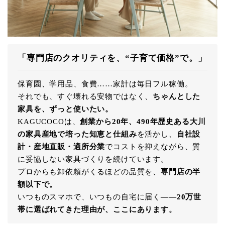
「専門店のクオリティを、“子育て価格”で。」
保育園、学用品、食費……家計は毎日フル稼働。
それでも、すぐ壊れる安物ではなく、
ちゃんとした
家具を、ずっと使いたい。
KAGUCOCOは、
創業から20年、490年歴史ある大川
の家具産地で培った知恵と仕組み
を活かし、
自社設
計・産地直販・適所分業
でコストを抑えながら、質
に妥協しない家具づくりを続けています。
プロからも卸依頼がくるほどの品質を、
専門店の半
額以下で。
いつものスマホで、いつもの自宅に届く――
20万世
帯に選ばれてきた理由が、ここにあります。