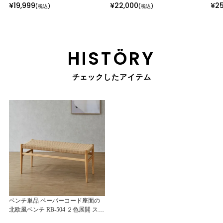
¥
19,999
¥
22,000
¥
2
(税込)
(税込)
ング リビング 北欧 韓国インテリア
ング ハーフアーム お掃除ロボット
北欧
チェア イス カフェ 食卓 食卓椅子
対応 北欧 韓国インテリア チェア イ
ス 
オーク ウォールナット
ス カフェ 食卓 食卓椅子 ナチュラル
ォー
ホワイトグレージュ くすみグリー
ン
HISTÖRY
チェックしたアイテム
ベンチ単品 ペーパーコード座面の
北欧風ベンチ RB-504 ２色展開 スツ
ール おしゃれ 椅子 ダイニング リビ