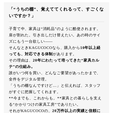
「“うちの棚”、覚えててくれるって、すごくな
いですか？」
子育て中、家具は“消耗品”のように酷使されます。
扉が割れた。引き出しだけ替えたい。あの時のサイ
ズにもう一台欲しい――
そんなときKAGUCOCOなら、購入から
10年以上経
っても、対応できる体制
があります。
その理由は、
20年にわたって培ってきた“家具カル
テ”の仕組み。
誰がいつ何を買い、どんなご要望があったかまで、
全件をデジタル管理。
「うちの棚なんですけど…」と伝えれば、スタッフ
がすぐに把握してくれます。
**今までも、これからも。**家具との暮らしを支え
る“かかりつけの家具工房”でありたい。
それがKAGUCOCOの、
20万件以上の実績と信頼に