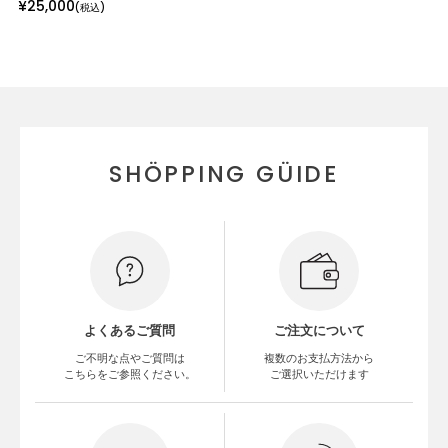
¥
25,000
(税込)
ング 玄関 北欧 韓国インテリア チェ
ア イス カフェ 食卓 食卓椅子 オー
ク ウォールナット
SHÖPPING GÜIDE
よくあるご質問
ご注文について
ご不明な点やご質問は
複数のお支払方法から
こちらをご参照ください。
ご選択いただけます