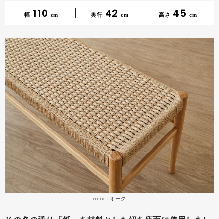
110
42
45
幅
cm
奥行
cm
高さ
cm
color：オーク