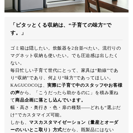
「ピタッとくる収納は、“子育ての味方”で
す。」
ゴミ箱は隠したい。炊飯器を2台並べたい。流行りの
マグネット収納も使いたい。でも圧迫感は出したく
ない。
毎日忙しい子育て世代にとって、家具は“動線”であ
り“収納”であり、何より“味方”であってほしい。
KAGUCOCOは、
実際に子育て中のスタッフやお客様
の声
から、「こうだったら助かるのに」を積み重ね
て
商品企画に落とし込んでいます。
幅・高さ・奥行き・色・扉の種類――どれも“選ぶだ
け”でカスタマイズ可能。
しかも、
マスカスタマイゼーション（量産とオーダ
ーのいいとこ取り）方式
だから、既製品にはない