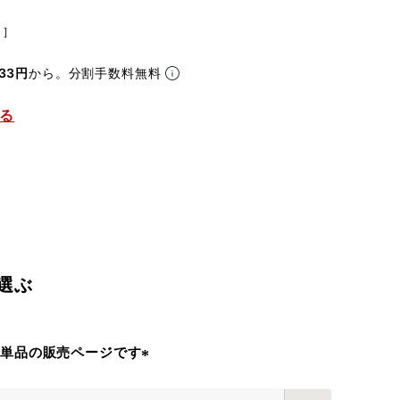
込
33円
から。分割手数料無料
る
選ぶ
脚単品の販売ページです
(
必