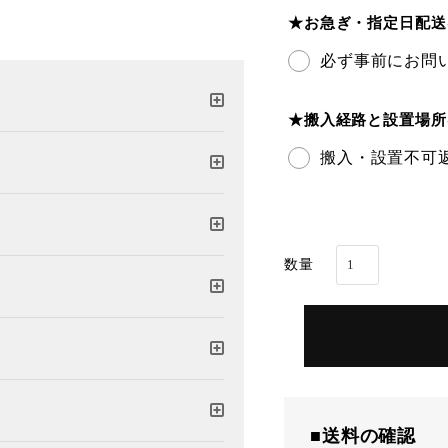
★お急ぎ・指定日配
必ず事前にお問
★搬入経路と設置場
搬入・設置不可
■送料の確認