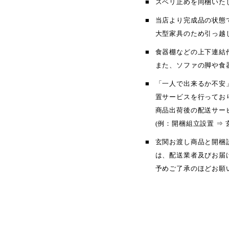
スベリ止めを同梱いた
当店より完成品の状態
大型家具のため引っ越
食器棚などの上下連結
また、ソファの脚や食
「一人で出来るか不安
置サービスを行ってお
商品出荷後の配送サー
(例：開梱組立設置 ⇒ 
玄関お渡し商品と開梱
は、配送業者及びお届
予めご了承のほどお願