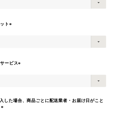
須
)
マット
(
必
須
)
料サービス
(
必
須
)
入した場合、商品ごとに配送業者・お届け日がこと
す
(
必
須