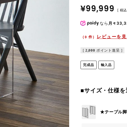
¥
99,999
税
なら
月々33,3
レビューを見
（0 件）
[
2,000
ポイント進呈 ]
完成品
輸入品
■サイズ・仕様を
★テーブル