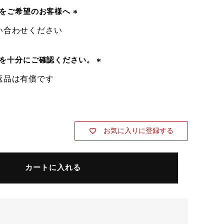
)
送をご希望のお客様へ
(
い合わせください
必
須
)
所を十分にご確認ください。
(
返品は有償です
必
須
)
お気に入りに登録する
カートに入れる