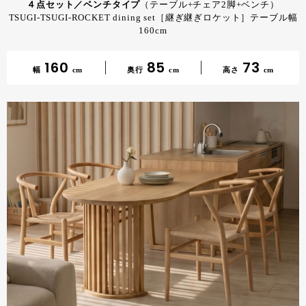
４点セット／ベンチタイプ
（テーブル+チェア2脚+ベンチ）
TSUGI-TSUGI-ROCKET dining set［継ぎ継ぎロケット］テーブル幅
160cm
160
85
73
幅
cm
奥行
cm
高さ
cm