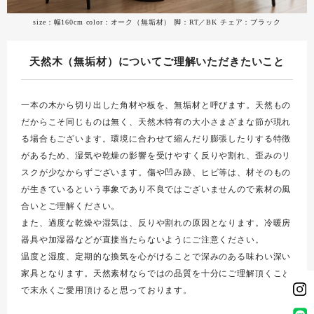
size：幅160cm color：オーク（無垢材） 脚：RT／BK チェア：ブラック
天然木（無垢材）についてご理解いただきたいこと
一本の木から切り出した角材や板を、無垢材と呼びます。天然もの
だからこそ同じものは無く、天然木特有の大小さまざまな節が現れ
る場合もございます。環境に合わせて縮んだり膨張したりする特徴
があるため、湿気や乾燥の影響を受けやすく反りや割れ、歪みのリ
スクが少なからずございます。傷や凹み跡、ヒビ等は、材そのもの
が生きているという事象であり不良ではございませんので素材の風
合いとご理解ください。
また、過度な乾燥や湿気は、反りや割れの原因となります。冷暖房
器具や加湿器などが直接当たらないようにご注意ください。
温度と湿度、定期的な換気を心がけることで深みのある味わい深い
家具となります。天然素材ならではの品質を十分にご理解頂くこと
で末永くご愛用頂けると思っております。