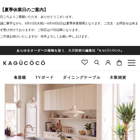
【夏季休業日のご案内】
日ごろよりご愛願いただき、ありがとうございます。
誠に勝手ながら、8月11日(火祝)～8月16日(日)は夏季休業期間となります。ご注文・お問合せは休ま
ず受け付けておりますが、ご対応は17日以降になります。
ご不便お掛けいたしますが、何卒よろしくお願い申し上げます。
あらゆるオーダーの箱物を扱う、大川技術の編集社『KAGÜCÖCO』
KAGÜCÖCÖ
食器棚
TVボード
ダイニングテーブル
木製雑貨