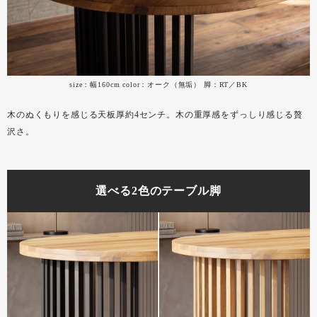
size：幅160cm color：オーク（無垢） 脚：RT／BK
木のぬくもりを感じる天板厚約4センチ。木の重厚感をずっしり感じる贅
沢さ。
選べる2色のテーブル脚