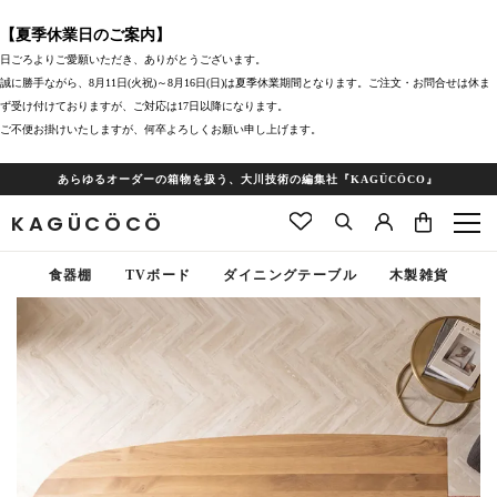
【夏季休業日のご案内】
日ごろよりご愛願いただき、ありがとうございます。
誠に勝手ながら、8月11日(火祝)～8月16日(日)は夏季休業期間となります。ご注文・お問合せは休ま
ず受け付けておりますが、ご対応は17日以降になります。
ご不便お掛けいたしますが、何卒よろしくお願い申し上げます。
あらゆるオーダーの箱物を扱う、大川技術の編集社『KAGÜCÖCO』
KAGÜCÖCÖ
食器棚
TVボード
ダイニングテーブル
木製雑貨