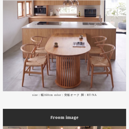
size：幅160cm color：突板オーク 脚：RT/NA
#room image