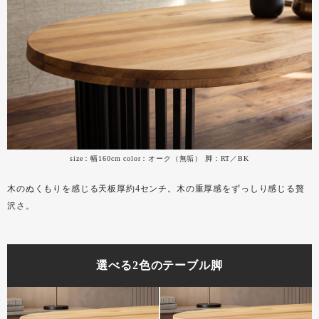
size：幅160cm color：オーク（無垢） 脚：RT／BK
木のぬくもりを感じる天板厚約4センチ。木の重厚感をずっしり感じる贅
沢さ。
選べる2色のテーブル脚