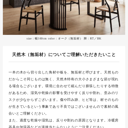
size：幅160cm color：オーク（無垢材） 脚：RT／BK
天然木（無垢材）についてご理解いただきたいこと
一本の木から切り出した角材や板を、無垢材と呼びます。天然もの
だからこそ同じものは無く、天然木特有の大小さまざまな節が現れ
る場合もございます。環境に合わせて縮んだり膨張したりする特徴
があるため、湿気や乾燥の影響を受けやすく反りや割れ、歪みのリ
スクが少なからずございます。傷や凹み跡、ヒビ等は、材そのもの
が生きているという事象であり不良ではございませんので素材の風
合いとご理解ください。
また、過度な乾燥や湿気は、反りや割れの原因となります。冷暖房
器具や加湿器などが直接当たらないようにご注意ください。