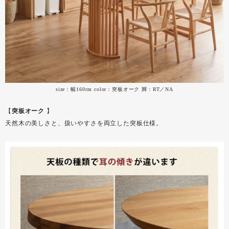
size：幅160cm color：突板オーク 脚：RT／NA
【
突板オーク
】
天然木の美しさと、扱いやすさを両立した突板仕様。