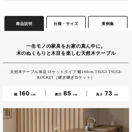
商品説明
仕様・サイズ
実例集
一生モノの家具をお家の真ん中に。
木のぬくもりと木目を楽しむ天然木テーブル
天然木テーブル単品 ロケットタイプ 幅160cm TSUGI-TSUGI-
ROCKET［継ぎ継ぎロケット］
160
85
73
幅
cm
奥行
cm
高さ
cm