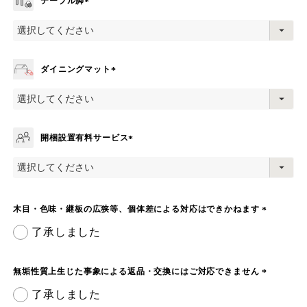
テーブル脚
(
必
須
)
ダイニングマット
(
必
須
)
開梱設置有料サービス
(
必
須
)
木目・色味・継板の広狭等、個体差による対応はできかねます
(
了承しました
必
須
)
無垢性質上生じた事象による返品・交換にはご対応できません
(
了承しました
必