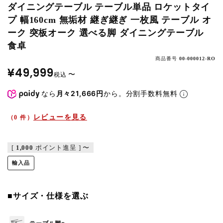
ダイニングテーブル テーブル単品 ロケットタイ
プ 幅160cm 無垢材 継ぎ継ぎ 一枚風 テーブル オ
ーク 突板オーク 選べる脚 ダイニングテーブル
食卓
商品番号
00-000012-RO
¥
49,999
〜
税込
なら
月々21,666円
から。分割手数料無料
レビューを見る
（0 件）
[
1,000
ポイント進呈 ]
〜
輸入品
■サイズ・仕様を選ぶ