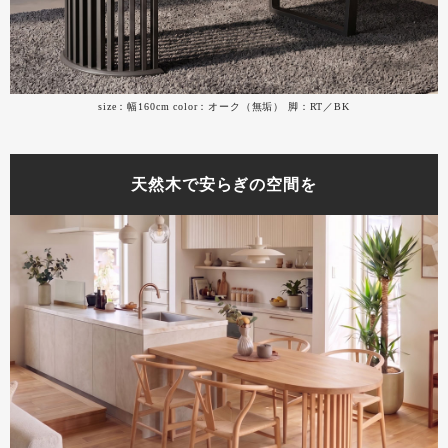
size：幅160cm color：オーク（無垢） 脚：RT／BK
天然木で安らぎの空間を