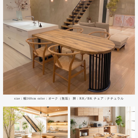
size：幅160cm color：オーク（無垢） 脚：RH／BK チェア：ナチュラル