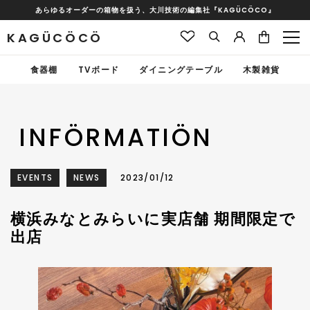
あらゆるオーダーの箱物を扱う、大川技術の編集社『KAGÜCÖCO』
KAGÜCÖCÖ
食器棚
TVボード
ダイニングテーブル
木製雑貨
INFÖRMATIÖN
EVENTS
NEWS
2023/01/12
横浜みなとみらいに実店舗 期間限定で
出店