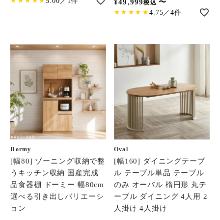
5.00／1件
¥
49,999
〜
税込
4.75／4件
Dormy
Oval
[幅80] ゾーニング収納で整
[幅160] ダイニングテーブ
うキッチン収納 国産完成
ル テーブル単品 テーブル
品食器棚 ドーミー 幅80cm
のみ オーバル 楕円形 丸テ
選べる引き出しバリエーシ
ーブル ダイニング 4人用 2
ョン
人掛け 4人掛け