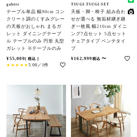
galette
TSUGI-TSUGI-SET
テーブル単品 幅90cm コン
天板・脚・椅子 組み合わ
クリート調のくすみグレー
せが選べる 無垢材継ぎ継
の天板がおしゃれ まるガ
ぎ一枚風 幅210cm ダイニ
レット ダイニングテーブ
ング7点セット 5点セット
ル テーブルのみ 円形 丸型
チェアタイプ ベンチタイ
ガレット ※テーブルのみ
プ
¥
55,000
¥
162,999
〜
税込
税込
5.00／1件