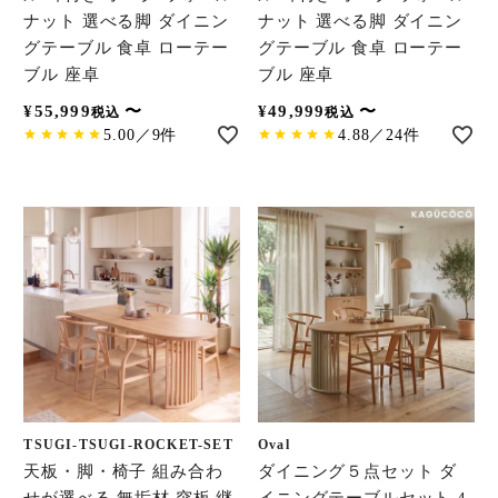
ナット 選べる脚 ダイニン
ナット 選べる脚 ダイニン
グテーブル 食卓 ローテー
グテーブル 食卓 ローテー
ブル 座卓
ブル 座卓
¥
55,999
〜
¥
49,999
〜
税込
税込
5.00／9件
4.88／24件
TSUGI-TSUGI-ROCKET-SET
Oval
天板・脚・椅子 組み合わ
ダイニング５点セット ダ