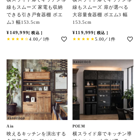
線もスムーズ 家電も収納
線もスムーズ 扉が選べる
できる引き戸食器棚 ポエ
大容量食器棚 ポエム3 幅
ム3 幅153.5cm
153.5cm
¥
149,999
¥
119,999
税込
税込
4.00／1件
5.00／1件
Ain
POEM
映えるキッチンを演出する
横スライド扉でキッチン導