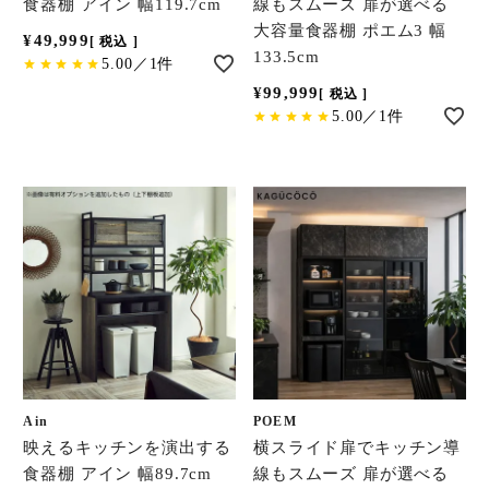
食器棚 アイン 幅119.7cm
線もスムーズ 扉が選べる
大容量食器棚 ポエム3 幅
¥
49,999
税込
133.5cm
5.00／1件
¥
99,999
税込
5.00／1件
Ain
POEM
映えるキッチンを演出する
横スライド扉でキッチン導
食器棚 アイン 幅89.7cm
線もスムーズ 扉が選べる