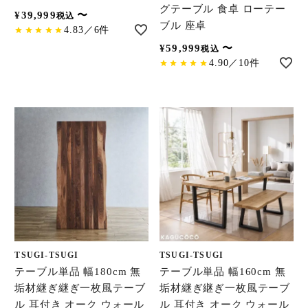
グテーブル 食卓 ローテー
¥
39,999
〜
税込
ブル 座卓
4.83／6件
¥
59,999
〜
税込
4.90／10件
TSUGI-TSUGI
TSUGI-TSUGI
テーブル単品 幅180cm 無
テーブル単品 幅160cm 無
垢材継ぎ継ぎ一枚風テーブ
垢材継ぎ継ぎ一枚風テーブ
ル 耳付き オーク ウォール
ル 耳付き オーク ウォール