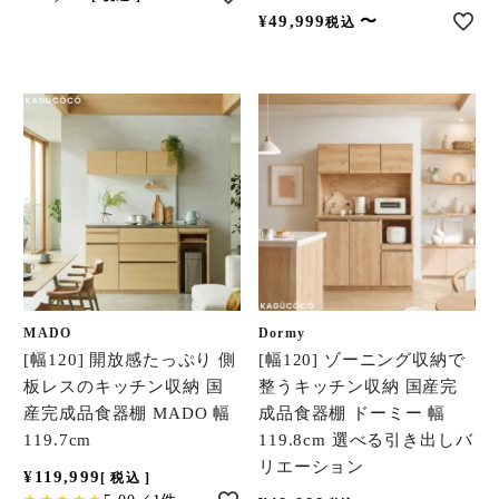
¥
49,999
〜
税込
MADO
Dormy
[幅120] 開放感たっぷり 側
[幅120] ゾーニング収納で
板レスのキッチン収納 国
整うキッチン収納 国産完
産完成品食器棚 MADO 幅
成品食器棚 ドーミー 幅
119.7cm
119.8cm 選べる引き出しバ
リエーション
¥
119,999
税込