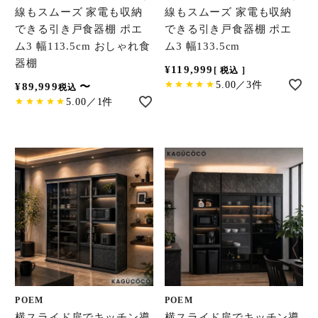
線もスムーズ 家電も収納
線もスムーズ 家電も収納
できる引き戸食器棚 ポエ
できる引き戸食器棚 ポエ
ム3 幅113.5cm おしゃれ食
ム3 幅133.5cm
器棚
¥
119,999
税込
5.00／3件
¥
89,999
〜
税込
5.00／1件
POEM
POEM
横スライド扉でキッチン導
横スライド扉でキッチン導