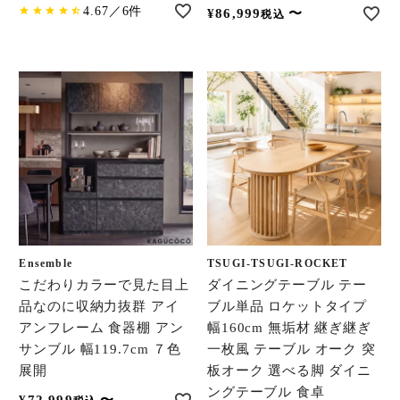
4.67／6件
¥
86,999
〜
税込
Ensemble
TSUGI-TSUGI-ROCKET
こだわりカラーで見た目上
ダイニングテーブル テー
品なのに収納力抜群 アイ
ブル単品 ロケットタイプ
アンフレーム 食器棚 アン
幅160cm 無垢材 継ぎ継ぎ
サンブル 幅119.7cm ７色
一枚風 テーブル オーク 突
展開
板オーク 選べる脚 ダイニ
ングテーブル 食卓
¥
72,999
〜