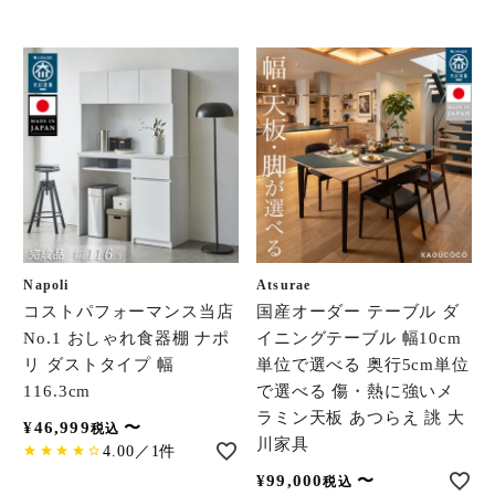
Napoli
Atsurae
コストパフォーマンス当店
国産オーダー テーブル ダ
No.1 おしゃれ食器棚 ナポ
イニングテーブル 幅10cm
リ ダストタイプ 幅
単位で選べる 奥行5cm単位
116.3cm
で選べる 傷・熱に強いメ
ラミン天板 あつらえ 誂 大
¥
46,999
〜
税込
川家具
4.00／1件
¥
99,000
〜
税込