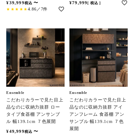
¥
39,999
〜
¥
79,999
税込
税込
4.86／7件
Ensemble
Ensemble
こだわりカラーで見た目上
こだわりカラーで見た目上
品なのに収納力抜群 ロー
品なのに収納力抜群 アイ
タイプ食器棚 アンサンブ
アンフレーム 食器棚 アン
ル 幅139.1cm ７色展開
サンブル 幅139.1cm ７色
展開
¥
49,999
〜
税込