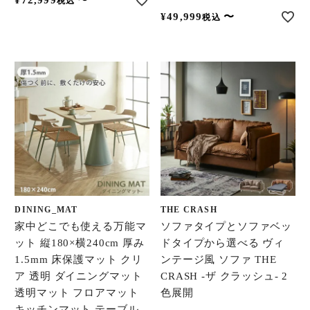
税込
¥
49,999
〜
税込
DINING_MAT
THE CRASH
家中どこでも使える万能マ
ソファタイプとソファベッ
ット 縦180×横240cm 厚み
ドタイプから選べる ヴィ
1.5mm 床保護マット クリ
ンテージ風 ソファ THE
ア 透明 ダイニングマット
CRASH -ザ クラッシュ- 2
透明マット フロアマット
色展開
キッチンマット テーブル