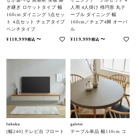
せが選べる 無垢材 突板 継
イニングテーブルセット 4
ぎ継ぎ ロケットタイプ 幅
人用 4人掛け 楕円形 丸テ
160cm ダイニング 5点セッ
ーブル ダイニング 幅
ト 4点セット チェアタイプ
160cm／チェア4脚 オーバ
ベンチタイプ
ル
¥
118,999
〜
¥
119,999
〜
税込
税込
fuboku
galette
[幅240] テレビ台 フロート
テーブル単品 幅110cm コ