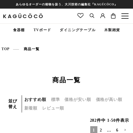
あらゆるオーダーの箱物を扱う、大川技術の編集社『KAGÜCÖCO』
KAGÜCÖCÖ
食器棚
TVボード
ダイニングテーブル
木製雑貨
TOP
商品一覧
商品一覧
おすすめ順
標準
価格が安い順
価格が高い順
並び
替え
新着順
レビュー順
282
件中
1
-
50
件表示
1
2
…
6