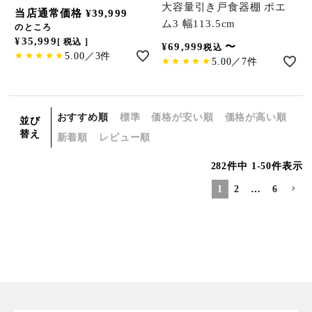
大容量引き戸食器棚 ポエ
当店通常価格
¥
39,999
ム3 幅113.5cm
のところ
¥
35,999
税込
¥
69,999
〜
税込
5.00／3件
5.00／7件
おすすめ順
標準
価格が安い順
価格が高い順
並び
替え
新着順
レビュー順
282
件中
1
-
50
件表示
1
2
…
6