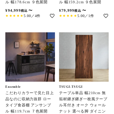
ル 幅178.6cm ９色展開
ル 幅159.2cm ９色展開
¥
94,999
〜
¥
79,999
〜
税込
税込
5.00／4件
5.00／1件
Ensemble
TSUGI-TSUGI
こだわりカラーで見た目上
テーブル単品 幅210cm 無
品なのに収納力抜群 ロー
垢材継ぎ継ぎ一枚風テーブ
タイプ食器棚 アンサンブ
ル耳付き オーク ウォール
ル 幅119.7cm ７色展開
ナット 選べる脚 ダイニン