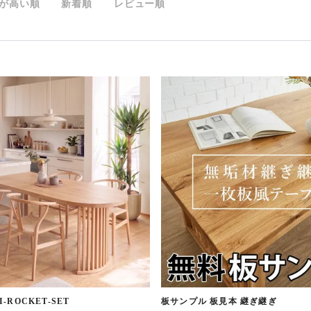
が高い順
新着順
レビュー順
I-ROCKET-SET
板サンプル 板見本 継ぎ継ぎ