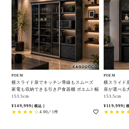
POEM
POEM
横スライド扉でキッチン導線もスムーズ
横スライド
家電も収納できる引き戸食器棚 ポエム3 幅
扉が選べる大
153.5cm
153.5cm
¥
149,999
¥
119,999
税込
4.00／1件