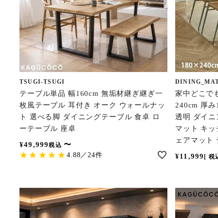
TSUGI-TSUGI
DINING_MA
テーブル単品 幅160cm 無垢材継ぎ継ぎ一
家中どこでも
枚風テーブル 耳付き オーク ウォールナッ
240cm 厚
ト 選べる脚 ダイニングテーブル 食卓 ロ
透明 ダイニ
ーテーブル 座卓
マット キッ
ェアマット
¥
49,999
〜
税込
4.88／24件
¥
11,999
税