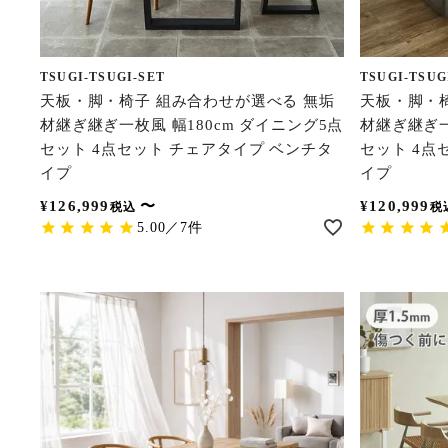
TSUGI-TSUGI-SET
TSUGI-TSUG
天板・脚・椅子 組み合わせが選べる 無垢
天板・脚・
材継ぎ継ぎ一枚風 幅180cm ダイニング5点
材継ぎ継ぎ一
セット 4点セット チェアタイプ ベンチタ
セット 4点
イプ
イプ
¥
126,999
〜
¥
120,999
税込
税
5.00／7件