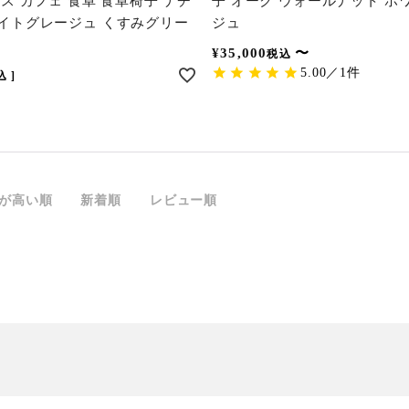
イス カフェ 食卓 食卓椅子 ナチ
子 オーク ウォールナット ホ
ワイトグレージュ くすみグリー
ジュ
¥
35,000
〜
税込
5.00／1件
込
が高い順
新着順
レビュー順