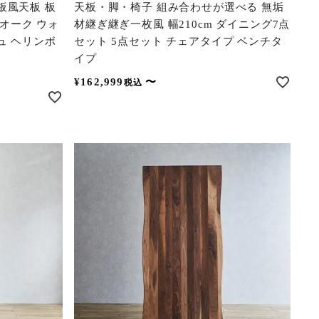
板風天板 板
天板・脚・椅子 組み合わせが選べる 無垢
 オーク ウォ
材継ぎ継ぎ一枚風 幅210cm ダイニング7点
ュ ヘリンボ
セット 5点セット チェアタイプ ベンチタ
イプ
¥
162,999
〜
税込