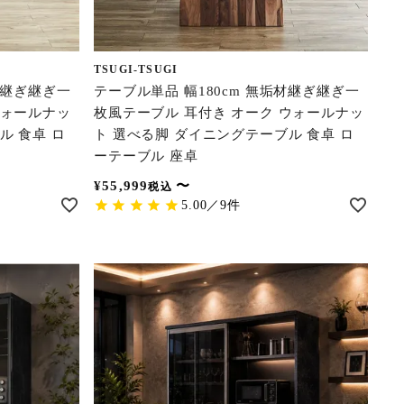
TSUGI-TSUGI
材継ぎ継ぎ一
テーブル単品 幅180cm 無垢材継ぎ継ぎ一
ウォールナッ
枚風テーブル 耳付き オーク ウォールナッ
ル 食卓 ロ
ト 選べる脚 ダイニングテーブル 食卓 ロ
ーテーブル 座卓
¥
55,999
〜
税込
5.00／9件