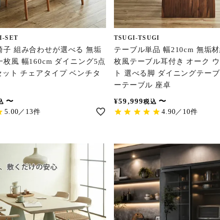
I-SET
TSUGI-TSUGI
椅子 組み合わせが選べる 無垢
テーブル単品 幅210cm 無垢
枚風 幅160cm ダイニング5点
枚風テーブル耳付き オーク 
セット チェアタイプ ベンチタ
ト 選べる脚 ダイニングテーブ
ーテーブル 座卓
〜
¥
59,999
〜
込
税込
5.00／13件
4.90／10件