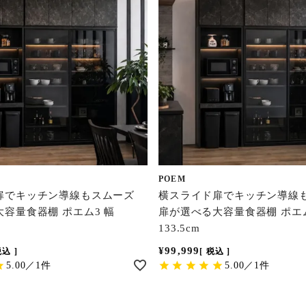
POEM
扉でキッチン導線もスムーズ
横スライド扉でキッチン導線
容量食器棚 ポエム3 幅
扉が選べる大容量食器棚 ポエム
133.5cm
¥
99,999
税込
税込
5.00／1件
5.00／1件