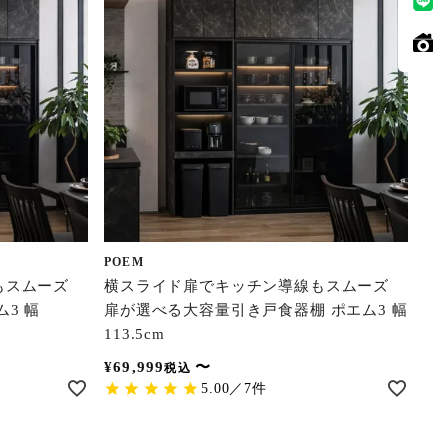
POEM
もスムーズ
横スライド扉でキッチン導線もスムーズ
3 幅
扉が選べる大容量引き戸食器棚 ポエム3 幅
113.5cm
¥
69,999
〜
税込
5.00／7件