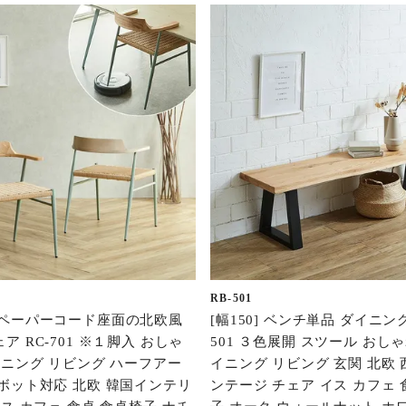
RB-501
 ペーパーコード座面の北欧風
[幅150] ベンチ単品 ダイニン
ア RC-701 ※１脚入 おしゃ
501 ３色展開 スツール おしゃ
イニング リビング ハーフアー
イニング リビング 玄関 北欧 
ボット対応 北欧 韓国インテリ
ンテージ チェア イス カフェ 