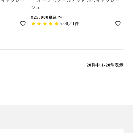
ワイトグレー
子 オーク ウォールナット ホワイトグレー
ジュ
¥
25,000
〜
税込
5.00／1件
20
件中
1
-
20
件表示