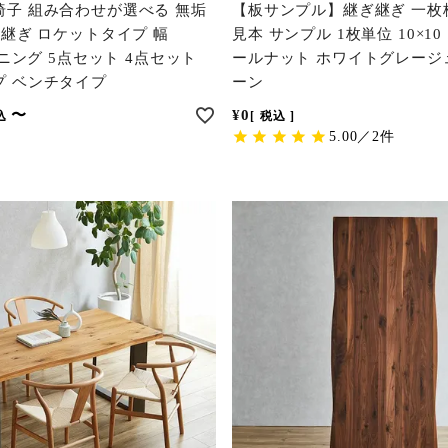
椅子 組み合わせが選べる 無垢
【板サンプル】継ぎ継ぎ 一枚
ぎ継ぎ ロケットタイプ 幅
見本 サンプル 1枚単位 10×10
イニング 5点セット 4点セット
ールナット ホワイトグレージ
プ ベンチタイプ
ーン
〜
¥
0
込
税込
5.00／2件