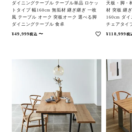
ダイニングテーブル テーブル単品 ロケッ
天板・脚・
トタイプ 幅160cm 無垢材 継ぎ継ぎ 一枚
材 突板 継
風 テーブル オーク 突板オーク 選べる脚
160cm ダ
ダイニングテーブル 食卓
チェアタイ
¥
49,999
〜
¥
118,999
税込
税