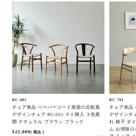
RC-601
RC-701
チェア単品 ペーパーコード座面の北欧風
チェア単品
デザインチェア RC-601 ※１脚入 ３色展
デザインチェ
開 ナチュラル ブラウン ブラック
れ 椅子 ダ
ム お掃除ロ
¥
22,000
税込