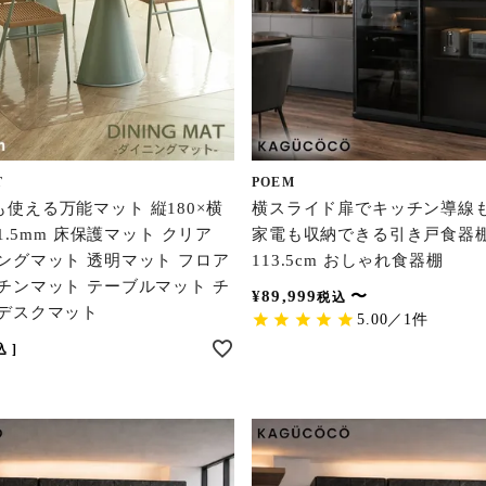
T
POEM
使える万能マット 縦180×横
横スライド扉でキッチン導線
み1.5mm 床保護マット クリア
家電も収納できる引き戸食器棚
ングマット 透明マット フロア
113.5cm おしゃれ食器棚
チンマット テーブルマット チ
¥
89,999
〜
税込
 デスクマット
5.00／1件
込