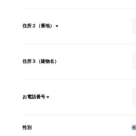
必
須
)
住所２（番地）
(
必
須
)
住所３（建物名）
お電話番号
(
必
須
)
性別