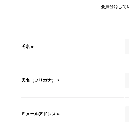
会員登録して
氏名
(
必
須
)
氏名（フリガナ）
(
必
須
)
Ｅメールアドレス
(
必