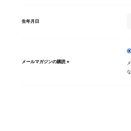
生年月日
メールマガジンの購読
(
必
須
)