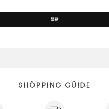
登録
SHÖPPING GÜIDE