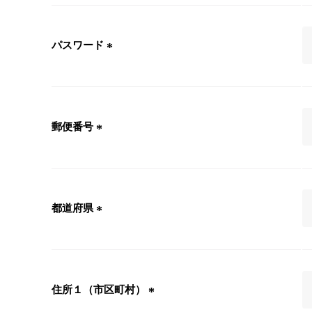
須
)
パスワード
(
必
須
)
郵便番号
(
必
須
)
都道府県
(
必
須
)
住所１（市区町村）
(