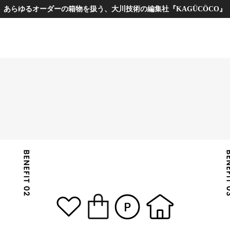
あらゆるオーダーの箱物を扱う、大川技術の編集社『KAGÜCÖCO』